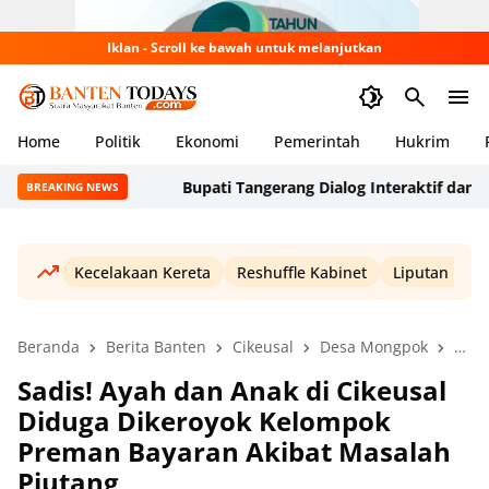
Iklan - Scroll ke bawah untuk melanjutkan
Home
Politik
Ekonomi
Pemerintah
Hukrim
Bupati Tangerang Dialog Interaktif dan Sera
BREAKING NEWS
Kecelakaan Kereta
Reshuffle Kabinet
Liputan Haji
Beranda
Berita Banten
Cikeusal
Desa Mongpok
Krim
Sadis! Ayah dan Anak di Cikeusal
Diduga Dikeroyok Kelompok
Preman Bayaran Akibat Masalah
Piutang