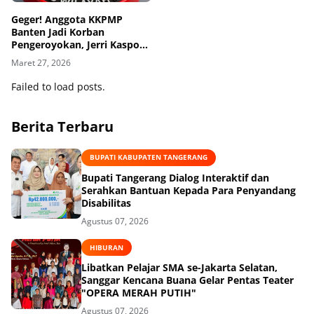
Geger! Anggota KKPMP
Banten Jadi Korban
Pengeroyokan, Jerri Kaspor
Desak Polres Serang Sikat
Maret 27, 2026
Habis Premanisme!
Failed to load posts.
Berita Terbaru
BUPATI KABUPATEN TANGERANG
Bupati Tangerang Dialog Interaktif dan
Serahkan Bantuan Kepada Para Penyandang
Disabilitas
Agustus 07, 2026
HIBURAN
Libatkan Pelajar SMA se-Jakarta Selatan,
Sanggar Kencana Buana Gelar Pentas Teater
"OPERA MERAH PUTIH"
Agustus 07, 2026