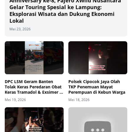
Anniversary ke‑8, Pajero XWild Nusantara
Gelar Touring Spesial ke Lampung:
Eksplorasi Wisata dan Dukung Ekonomi
Lokal
Mei 23, 2026
00
00:00
DPC LSM Geram Banten
Polsek Cipocok Jaya Olah
Tolak Keras Peredaran Obat
TKP Penemuan Mayat
Keras Tramadol & Exsimer di
Perempuan di Kebun Warga
Tangerang
Mei 19, 2026
Mei 18, 2026
00
00:00