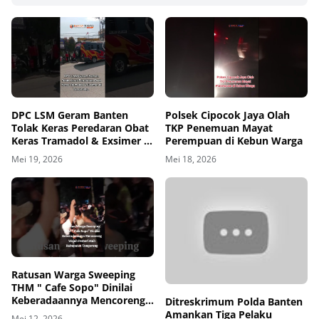
00
00:00
DPC LSM Geram Banten
Polsek Cipocok Jaya Olah
Tolak Keras Peredaran Obat
TKP Penemuan Mayat
Keras Tramadol & Exsimer di
Perempuan di Kebun Warga
Tangerang
Mei 19, 2026
Mei 18, 2026
00
00:00
Ratusan Warga Sweeping
THM " Cafe Sopo" Dinilai
Keberadaannya Mencoreng
Ditreskrimum Polda Banten
Wajah Pemerintah
Amankan Tiga Pelaku
Mei 12, 2026