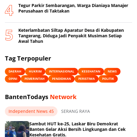
Tegur Parkir Sembarangan, Warga Dianiaya Manajer
Perusahaan di Taktakan
Keterlambatan Siltap Aparatur Desa di Kabupaten
Tangerang, Diduga Jadi Penyakit Musiman Setiap
Awal Tahun
Tag Terpopuler
DAERAH
HUKRIM
INTERNASIONAL
KESEHATAN
NEWS
OPINI
PEMERINTAH
PENDIDIKAN
PERISTIWA
POLITIK
BantenTodays
Network
Independent News 45
SERANG RAYA
Sambut HUT ke-25, Laskar Biru Demokrat
Banten Gelar Aksi Bersih Lingkungan dan Cek
Kesehatan Gratis.