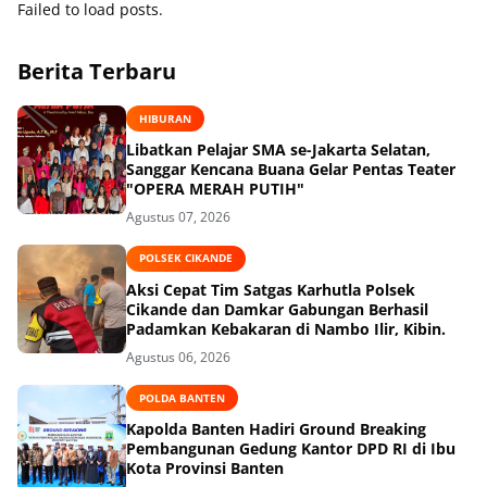
Failed to load posts.
Berita Terbaru
HIBURAN
Libatkan Pelajar SMA se-Jakarta Selatan,
Sanggar Kencana Buana Gelar Pentas Teater
"OPERA MERAH PUTIH"
Agustus 07, 2026
POLSEK CIKANDE
Aksi Cepat Tim Satgas Karhutla Polsek
Cikande dan Damkar Gabungan Berhasil
Padamkan Kebakaran di Nambo Ilir, Kibin.
Agustus 06, 2026
POLDA BANTEN
Kapolda Banten Hadiri Ground Breaking
Pembangunan Gedung Kantor DPD RI di Ibu
Kota Provinsi Banten