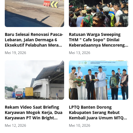
Baru Selesai Renovasi Pasca-
Ratusan Warga Sweeping
Lebaran, Jalan Dermaga 6
THM " Cafe Sopo" Dinilai
Eksekutif Pelabuhan Merak
Keberadaannya Mencoreng
Kembali Rusak Parah
Wajah Pemerintah
Mei 19, 2026
Mei 13, 2026
Kabupaten Tangerang
Rekam Video Saat Briefing
LPTQ Banten Dorong
Karyawan Mogok Kerja, Dua
Kabupaten Serang Rebut
Karyawan PT Win Bright
Kembali Juara Umum MTQ
Dimutasi Jadi GA
Tingkat Provinsi
Mei 12, 2026
Mei 10, 2026