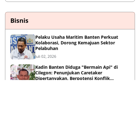
Bisnis
Pelaku Usaha Maritim Banten Perkuat
Kolaborasi, Dorong Kemajuan Sektor
Pelabuhan
Juli 02, 2026
Kadin Banten Diduga "Bermain Api" di
Cilegon: Penunjukan Caretaker
Dipertanyakan, Berpotensi Konflik
Kepentingan
Mei 31, 2026
Menyalakan Mimpi dari Nol, Perjalanan
Haykal Dzakry Widjaya Membangun Bisnis
dan Menebar Manfaat
Mei 20, 2026
Lihat Selengkapnya