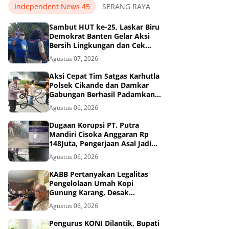
Independent News 45
SERANG RAYA
Sambut HUT ke-25, Laskar Biru
Demokrat Banten Gelar Aksi
Bersih Lingkungan dan Cek
Kesehatan Gratis.
Agustus 07, 2026
Aksi Cepat Tim Satgas Karhutla
Polsek Cikande dan Damkar
Gabungan Berhasil Padamkan
Kebakaran di Nambo Ilir, Kibin.
Agustus 06, 2026
Dugaan Korupsi PT. Putra
Mandiri Cisoka Anggaran Rp
148Juta, Pengerjaan Asal Jadi
dan Abaikan 3K
Agustus 06, 2026
KABB Pertanyakan Legalitas
Pengelolaan Umah Kopi
Gunung Karang, Desak
Pemprov Banten Buka
Agustus 06, 2026
Dokumen Pengelolaan Aset
Pengurus KONI Dilantik, Bupati