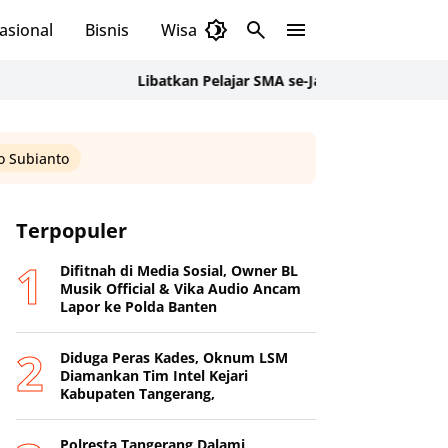
asional
Bisnis
Wisata
Budaya
Libatkan Pelajar SMA se-Jakarta Selatan, Sanggar K
 Subianto
Terpopuler
Difitnah di Media Sosial, Owner BL
Musik Official & Vika Audio Ancam
Lapor ke Polda Banten
Diduga Peras Kades, Oknum LSM
Diamankan Tim Intel Kejari
Kabupaten Tangerang,
Polresta Tangerang Dalami