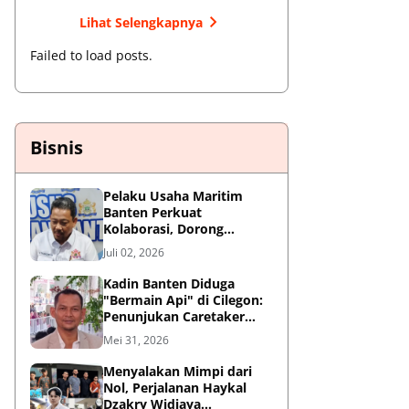
Lihat Selengkapnya
Failed to load posts.
Bisnis
Pelaku Usaha Maritim
Banten Perkuat
Kolaborasi, Dorong
Kemajuan Sektor
Juli 02, 2026
Pelabuhan
Kadin Banten Diduga
"Bermain Api" di Cilegon:
Penunjukan Caretaker
Dipertanyakan, Berpotensi
Mei 31, 2026
Konflik Kepentingan
Menyalakan Mimpi dari
Nol, Perjalanan Haykal
Dzakry Widjaya