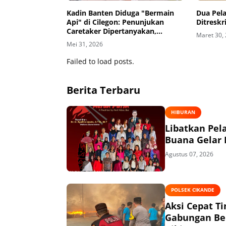
Kadin Banten Diduga "Bermain
Dua Pel
Api" di Cilegon: Penunjukan
Ditresk
Caretaker Dipertanyakan,
Maret 30,
Berpotensi Konflik Kepentingan
Mei 31, 2026
Failed to load posts.
Berita Terbaru
HIBURAN
Libatkan Pel
Buana Gelar
Agustus 07, 2026
POLSEK CIKANDE
Aksi Cepat T
Gabungan Ber