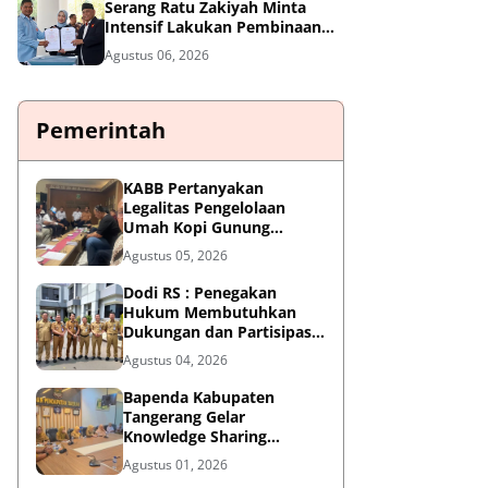
Serang Ratu Zakiyah Minta
Intensif Lakukan Pembinaan
Cabor
Agustus 06, 2026
Pemerintah
KABB Pertanyakan
Legalitas Pengelolaan
Umah Kopi Gunung
Karang, Desak Pemprov
Agustus 05, 2026
Banten Buka Dokumen
Pengelolaan Aset
Dodi RS : Penegakan
Hukum Membutuhkan
Dukungan dan Partisipasi
Aktif Seluruh Elemen
Agustus 04, 2026
Masyarakat.
Bapenda Kabupaten
Tangerang Gelar
Knowledge Sharing
"Belajar Dasar AI" dalam
Agustus 01, 2026
KATALIS P2DD X DIGDAYA