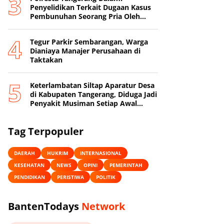
Penyelidikan Terkait Dugaan Kasus
Pembunuhan Seorang Pria Oleh
Sang Istri
Tegur Parkir Sembarangan, Warga
Dianiaya Manajer Perusahaan di
Taktakan
Keterlambatan Siltap Aparatur Desa
di Kabupaten Tangerang, Diduga Jadi
Penyakit Musiman Setiap Awal
Tahun
Tag Terpopuler
DAERAH
HUKRIM
INTERNASIONAL
KESEHATAN
NEWS
OPINI
PEMERINTAH
PENDIDIKAN
PERISTIWA
POLITIK
BantenTodays
Network