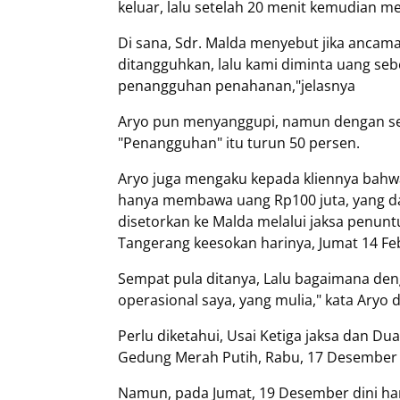
keluar, lalu setelah 20 menit kemudian m
Di sana, Sdr. Malda menyebut jika ancama
ditangguhkan, lalu kami diminta uang sebe
penangguhan penahanan,"jelasnya
Aryo pun menyanggupi, namun dengan sed
"Penangguhan" itu turun 50 persen.
Aryo juga mengaku kepada kliennya bahwa 
hanya membawa uang Rp100 juta, yang dan
disetorkan ke Malda melalui jaksa penu
Tangerang keesokan harinya, Jumat 14 Fe
Sempat pula ditanya, Lalu bagaimana denga
operasional saya, yang mulia," kata Aryo 
Perlu diketahui, Usai Ketiga jaksa dan D
Gedung Merah Putih, Rabu, 17 Desember 
Namun, pada Jumat, 19 Desember dini har