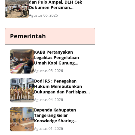
dan Pulo Ampel, DLH Cek
Dokumen Perizinan
Perusahaan
Agustus 06, 2026
Pemerintah
KABB Pertanyakan
Legalitas Pengelolaan
Umah Kopi Gunung
Karang, Desak Pemprov
Agustus 05, 2026
Banten Buka Dokumen
Pengelolaan Aset
Dodi RS : Penegakan
Hukum Membutuhkan
Dukungan dan Partisipasi
Aktif Seluruh Elemen
Agustus 04, 2026
Masyarakat.
Bapenda Kabupaten
Tangerang Gelar
Knowledge Sharing
"Belajar Dasar AI" dalam
Agustus 01, 2026
KATALIS P2DD X DIGDAYA