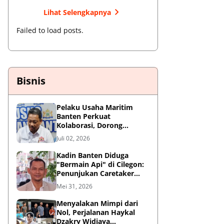
Lihat Selengkapnya
Failed to load posts.
Bisnis
Pelaku Usaha Maritim
Banten Perkuat
Kolaborasi, Dorong
Kemajuan Sektor
Juli 02, 2026
Pelabuhan
Kadin Banten Diduga
"Bermain Api" di Cilegon:
Penunjukan Caretaker
Dipertanyakan, Berpotensi
Mei 31, 2026
Konflik Kepentingan
Menyalakan Mimpi dari
Nol, Perjalanan Haykal
Dzakry Widjaya