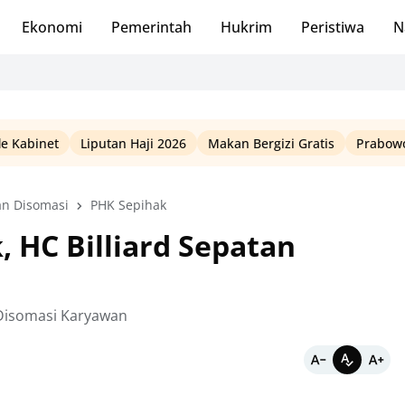
Ekonomi
Pemerintah
Hukrim
Peristiwa
N
le Kabinet
Liputan Haji 2026
Makan Bergizi Gratis
Prabowo
an Disomasi
PHK Sepihak
 HC Billiard Sepatan
 Disomasi Karyawan