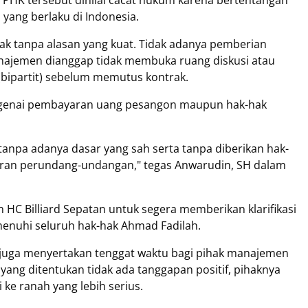
PHK tersebut dinilai cacat hukum karena bertentangan
ang berlaku di Indonesia.
k tanpa alasan yang kuat. Tidak adanya pemberian
Manajemen dianggap tidak membuka ruang diskusi atau
(bipartit) sebelum memutus kontrak.
engenai pembayaran uang pesangon maupun hak-hak
 tanpa adanya dasar yang sah serta tanpa diberikan hak-
uran perundang-undangan," tegas Anwarudin, SH dalam
C Billiard Sepatan untuk segera memberikan klarifikasi
enuhi seluruh hak-hak Ahmad Fadilah.
 juga menyertakan tenggat waktu bagi pihak manajemen
yang ditentukan tidak ada tanggapan positif, pihaknya
e ranah yang lebih serius.