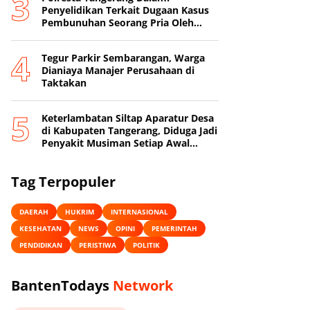
Penyelidikan Terkait Dugaan Kasus
Pembunuhan Seorang Pria Oleh
Sang Istri
Tegur Parkir Sembarangan, Warga
Dianiaya Manajer Perusahaan di
Taktakan
Keterlambatan Siltap Aparatur Desa
di Kabupaten Tangerang, Diduga Jadi
Penyakit Musiman Setiap Awal
Tahun
Tag Terpopuler
DAERAH
HUKRIM
INTERNASIONAL
KESEHATAN
NEWS
OPINI
PEMERINTAH
PENDIDIKAN
PERISTIWA
POLITIK
BantenTodays
Network