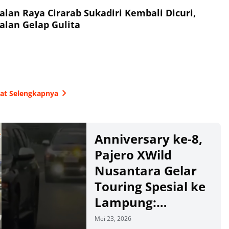
Jalan Raya Cirarab Sukadiri Kembali Dicuri,
alan Gelap Gulita
hat Selengkapnya
Anniversary ke‑8,
Pajero XWild
Nusantara Gelar
Touring Spesial ke
Lampung:
Eksplorasi Wisata
Mei 23, 2026