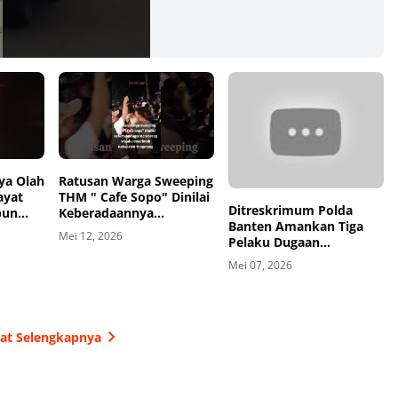
dan Dukung
Ekonomi Lokal
00:00
00:00
ya Olah
Ratusan Warga Sweeping
ayat
THM " Cafe Sopo" Dinilai
Ditreskrimum Polda
bun
Keberadaannya
Banten Amankan Tiga
Mencoreng Wajah
Mei 12, 2026
Pelaku Dugaan
Pemerintah Kabupaten
Pengeroyokan Supir di
Tangerang
Mei 07, 2026
Toll
hat Selengkapnya