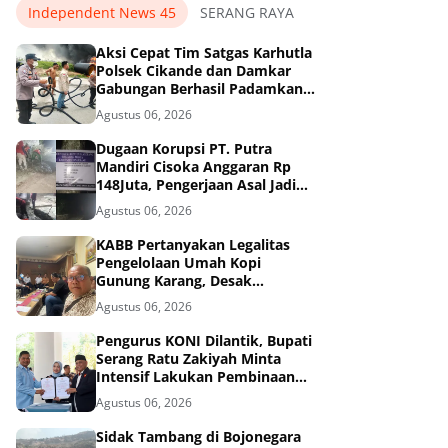
Independent News 45
SERANG RAYA
Aksi Cepat Tim Satgas Karhutla
Polsek Cikande dan Damkar
Gabungan Berhasil Padamkan
Kebakaran di Nambo Ilir, Kibin.
Agustus 06, 2026
Dugaan Korupsi PT. Putra
Mandiri Cisoka Anggaran Rp
148Juta, Pengerjaan Asal Jadi
dan Abaikan 3K
Agustus 06, 2026
KABB Pertanyakan Legalitas
Pengelolaan Umah Kopi
Gunung Karang, Desak
Pemprov Banten Buka
Agustus 06, 2026
Dokumen Pengelolaan Aset
Pengurus KONI Dilantik, Bupati
Serang Ratu Zakiyah Minta
Intensif Lakukan Pembinaan
Cabor
Agustus 06, 2026
Sidak Tambang di Bojonegara