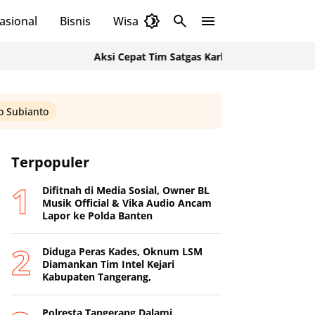
asional
Bisnis
Wisata
Budaya
Aksi Cepat Tim Satgas Karhutla Polsek Cikande dan
 Subianto
Terpopuler
Difitnah di Media Sosial, Owner BL
Musik Official & Vika Audio Ancam
Lapor ke Polda Banten
Diduga Peras Kades, Oknum LSM
Diamankan Tim Intel Kejari
Kabupaten Tangerang,
Polresta Tangerang Dalami