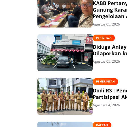
KABB Pertany
Gunung Kara
Pengelolaan 
Agustus 05, 2026
PERISTIWA
Diduga Aniaya
Dilaporkan ke
Agustus 05, 2026
PEMERINTAH
Dodi RS : P
Partisipasi 
Agustus 04, 2026
DAERAH