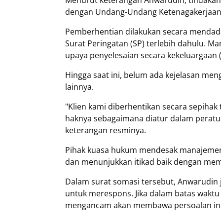
Menurut keterangan Anwarudin, tindakan 
dengan Undang-Undang Ketenagakerjaan y
Pemberhentian dilakukan secara mendada
Surat Peringatan (SP) terlebih dahulu. 
upaya penyelesaian secara kekeluargaan 
Hingga saat ini, belum ada kejelasan m
lainnya.
"Klien kami diberhentikan secara sepihak
haknya sebagaimana diatur dalam perat
keterangan resminya.
Pihak kuasa hukum mendesak manajemen H
dan menunjukkan itikad baik dengan mem
Dalam surat somasi tersebut, Anwarudin
untuk merespons. Jika dalam batas waktu 
mengancam akan membawa persoalan ini k