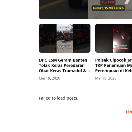
00:00
00:00
DPC LSM Geram Banten
Polsek Cipocok Ja
Tolak Keras Peredaran
TKP Penemuan M
Obat Keras Tramadol &
Perempuan di Ke
Exsimer di Tangerang
Warga
Mei 19, 2026
Mei 18, 2026
Failed to load posts.
Li