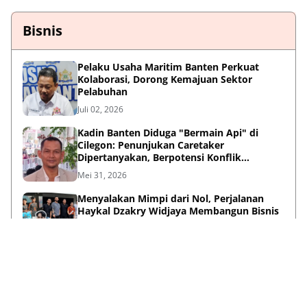
Bisnis
Pelaku Usaha Maritim Banten Perkuat
Kolaborasi, Dorong Kemajuan Sektor
Pelabuhan
Juli 02, 2026
Kadin Banten Diduga "Bermain Api" di
Cilegon: Penunjukan Caretaker
Dipertanyakan, Berpotensi Konflik
Kepentingan
Mei 31, 2026
Menyalakan Mimpi dari Nol, Perjalanan
Haykal Dzakry Widjaya Membangun Bisnis
dan Menebar Manfaat
Mei 20, 2026
Lihat Selengkapnya
Failed to load posts.