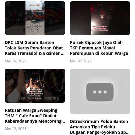
DPC LSM Geram Banten
Polsek Cipocok Jaya Olah
Tolak Keras Peredaran Obat
TKP Penemuan Mayat
Keras Tramadol & Exsimer di
Perempuan di Kebun Warga
Tangerang
Mei 19, 2026
Mei 18, 2026
00
00:00
Ratusan Warga Sweeping
THM " Cafe Sopo" Dinilai
Keberadaannya Mencoreng
Ditreskrimum Polda Banten
Wajah Pemerintah
Amankan Tiga Pelaku
Mei 12, 2026
Kabupaten Tangerang
Dugaan Pengeroyokan Supir