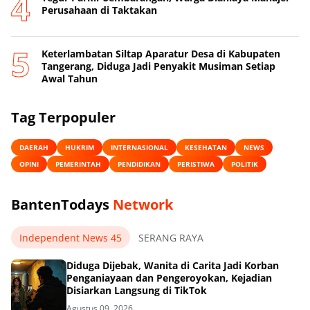
Perusahaan di Taktakan
Keterlambatan Siltap Aparatur Desa di Kabupaten
Tangerang, Diduga Jadi Penyakit Musiman Setiap
Awal Tahun
Tag Terpopuler
DAERAH
HUKRIM
INTERNASIONAL
KESEHATAN
NEWS
OPINI
PEMERINTAH
PENDIDIKAN
PERISTIWA
POLITIK
BantenTodays
Network
Independent News 45
SERANG RAYA
Diduga Dijebak, Wanita di Carita Jadi Korban
Penganiayaan dan Pengeroyokan, Kejadian
Disiarkan Langsung di TikTok
Agustus 09, 2026