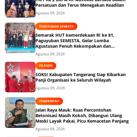
Persatuan dan Terus Menegakan Keadilan
Agustus 09, 2026
PAGUYUBAN SEMESTA
Semarak HUT kemerdekaan RI ke 81,
Paguyuban SEMESTA, Gelar Lomba
Agustusan Penuh Kekompakan dan
Keceriaan
Agustus 09, 2026
CILEGON
SOKSI Kabupaten Tangerang Siap Kibarkan
Panji Organisasi ke Seluruh Wilayah
Agustus 09, 2026
PEMERINTAH
Jalan Raya Mauk: Ruas Percontohan
Betonisasi Masih Kokoh, Dibangun Ulang
Meski Layak Pakai, Picu Kemacetan Panjang
Agustus 08, 2026