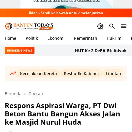
Iklan - Scroll ke bawah untuk melanjutkan
Home
Politik
Ekonomi
Pemerintah
Hukrim
HUT Ke 2 DePA-RI: Advokat Bersa
BREAKING NEWS
Kecelakaan Kereta
Reshuffle Kabinet
Liputan Haji
Beranda
Daerah
Respons Aspirasi Warga, PT Dwi
Beton Bantu Bangun Akses Jalan
ke Masjid Nurul Huda