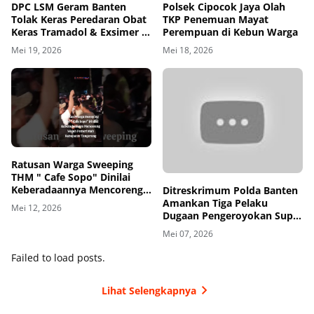
DPC LSM Geram Banten
Polsek Cipocok Jaya Olah
Tolak Keras Peredaran Obat
TKP Penemuan Mayat
Keras Tramadol & Exsimer di
Perempuan di Kebun Warga
Tangerang
Mei 19, 2026
Mei 18, 2026
00
00:00
Ratusan Warga Sweeping
THM " Cafe Sopo" Dinilai
Keberadaannya Mencoreng
Ditreskrimum Polda Banten
Wajah Pemerintah
Amankan Tiga Pelaku
Mei 12, 2026
Kabupaten Tangerang
Dugaan Pengeroyokan Supir
di Toll
Mei 07, 2026
Failed to load posts.
Lihat Selengkapnya