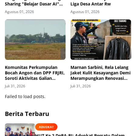
Sharing "Belajar Dasar AI"
Liga Desa Antar Rw
dalam KATALIS P2DD X
Agustus 01, 2026
Agustus 01, 2026
DIGDAYA
Komunitas Perkumpulan
Marnan Sarbini, Rela Lelang
Bocah Angon dan DPP FRJRI,
Jaket Kulit Kesayangan Demi
Soroti Aktivitas Galian
Merampungkan Renovasi
Tanah di Desa Bakung Yang
Rumah Nenek Masru'ah di
Juli 31, 2026
Juli 31, 2026
Kenal Hukum
Desa Talok Kresek,
Failed to load posts.
Berita Terbaru
ADVOKAT
HUT Ke 2 DePA-RI: Advokat Bersatu Dalam