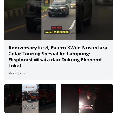
Anniversary ke‑8, Pajero XWild Nusantara
Gelar Touring Spesial ke Lampung:
Eksplorasi Wisata dan Dukung Ekonomi
Lokal
Mei 23, 2026
00
00:00