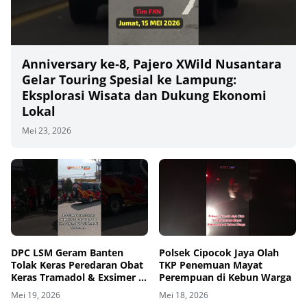
Anniversary ke‑8, Pajero XWild Nusantara
Gelar Touring Spesial ke Lampung:
Eksplorasi Wisata dan Dukung Ekonomi
Lokal
Mei 23, 2026
00
00:00
DPC LSM Geram Banten
Polsek Cipocok Jaya Olah
Tolak Keras Peredaran Obat
TKP Penemuan Mayat
Keras Tramadol & Exsimer di
Perempuan di Kebun Warga
Tangerang
Mei 19, 2026
Mei 18, 2026
00
00:00