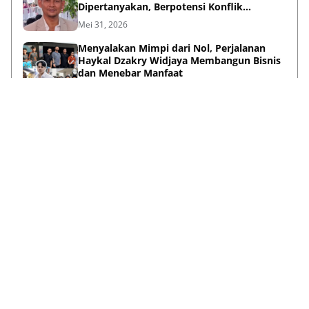
Dipertanyakan, Berpotensi Konflik
Kepentingan
Mei 31, 2026
Menyalakan Mimpi dari Nol, Perjalanan
Haykal Dzakry Widjaya Membangun Bisnis
dan Menebar Manfaat
Mei 20, 2026
Lihat Selengkapnya
Failed to load posts.
Tentang Kami
Box Redaksi
Pedoman Media Siber
Kode Etik