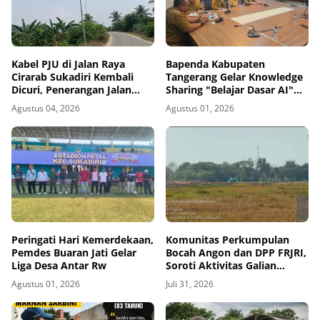
Kabel PJU di Jalan Raya
Bapenda Kabupaten
Cirarab Sukadiri Kembali
Tangerang Gelar Knowledge
Dicuri, Penerangan Jalan
Sharing "Belajar Dasar AI"
Gelap Gulita
dalam KATALIS P2DD X
Agustus 04, 2026
Agustus 01, 2026
DIGDAYA
Peringati Hari Kemerdekaan,
Komunitas Perkumpulan
Pemdes Buaran Jati Gelar
Bocah Angon dan DPP FRJRI,
Liga Desa Antar Rw
Soroti Aktivitas Galian
Tanah di Desa Bakung Yang
Agustus 01, 2026
Juli 31, 2026
Kenal Hukum