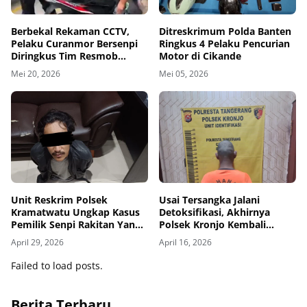
Berbekal Rekaman CCTV,
Ditreskrimum Polda Banten
Pelaku Curanmor Bersenpi
Ringkus 4 Pelaku Pencurian
Diringkus Tim Resmob
Motor di Cikande
Polres Serang
Mei 20, 2026
Mei 05, 2026
Unit Reskrim Polsek
Usai Tersangka Jalani
Kramatwatu Ungkap Kasus
Detoksifikasi, Akhirnya
Pemilik Senpi Rakitan Yang
Polsek Kronjo Kembali
Meresahkan Masyarakat
Melanjutkan Proses Hukum
April 29, 2026
April 16, 2026
Pengguna Obat Golongan G.
Failed to load posts.
Berita Terbaru