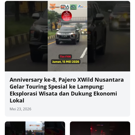
Anniversary ke‑8, Pajero XWild Nusantara
Gelar Touring Spesial ke Lampung:
Eksplorasi Wisata dan Dukung Ekonomi
Lokal
Mei 23, 2026
00
00:00