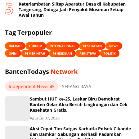
Keterlambatan Siltap Aparatur Desa di Kabupaten
Tangerang, Diduga Jadi Penyakit Musiman Setiap
Awal Tahun
Tag Terpopuler
DAERAH
HUKRIM
INTERNASIONAL
KESEHATAN
NEWS
OPINI
PEMERINTAH
PENDIDIKAN
PERISTIWA
POLITIK
BantenTodays
Network
Independent News 45
SERANG RAYA
Sambut HUT ke-25, Laskar Biru Demokrat
Banten Gelar Aksi Bersih Lingkungan dan Cek
Kesehatan Gratis.
Agustus 07, 2026
Aksi Cepat Tim Satgas Karhutla Polsek Cikande