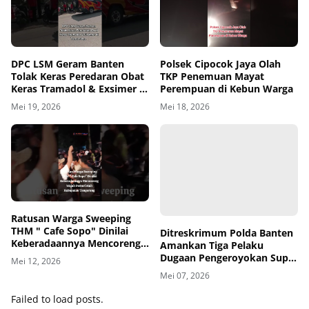
DPC LSM Geram Banten
Polsek Cipocok Jaya Olah
Tolak Keras Peredaran Obat
TKP Penemuan Mayat
Keras Tramadol & Exsimer di
Perempuan di Kebun Warga
Tangerang
Mei 19, 2026
Mei 18, 2026
00
00:00
Ratusan Warga Sweeping
THM " Cafe Sopo" Dinilai
Keberadaannya Mencoreng
Ditreskrimum Polda Banten
Wajah Pemerintah
Amankan Tiga Pelaku
Mei 12, 2026
Kabupaten Tangerang
Dugaan Pengeroyokan Supir
di Toll
Mei 07, 2026