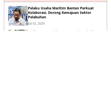
Pelaku Usaha Maritim Banten Perkuat
Kolaborasi, Dorong Kemajuan Sektor
Pelabuhan
Juli 02, 2026
Kadin Banten Diduga "Bermain Api" di
Cilegon: Penunjukan Caretaker
Dipertanyakan, Berpotensi Konflik
Kepentingan
Mei 31, 2026
Menyalakan Mimpi dari Nol, Perjalanan
Haykal Dzakry Widjaya Membangun Bisnis
dan Menebar Manfaat
Mei 20, 2026
Lihat Selengkapnya
Failed to load posts.