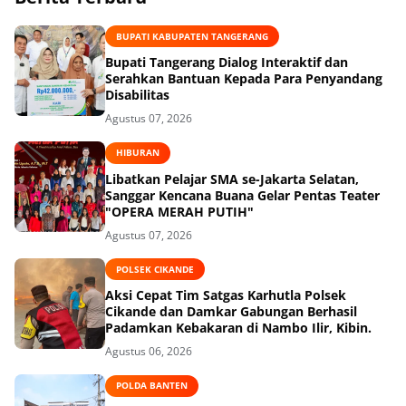
BUPATI KABUPATEN TANGERANG
Bupati Tangerang Dialog Interaktif dan
Serahkan Bantuan Kepada Para Penyandang
Disabilitas
Agustus 07, 2026
HIBURAN
Libatkan Pelajar SMA se-Jakarta Selatan,
Sanggar Kencana Buana Gelar Pentas Teater
"OPERA MERAH PUTIH"
Agustus 07, 2026
POLSEK CIKANDE
Aksi Cepat Tim Satgas Karhutla Polsek
Cikande dan Damkar Gabungan Berhasil
Padamkan Kebakaran di Nambo Ilir, Kibin.
Agustus 06, 2026
POLDA BANTEN