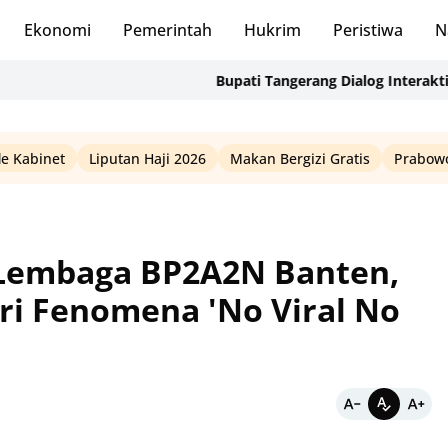
Ekonomi
Pemerintah
Hukrim
Peristiwa
N
Bupati Tangerang Dialog Interaktif dan S
le Kabinet
Liputan Haji 2026
Makan Bergizi Gratis
Prabowo
 Lembaga BP2A2N Banten,
ri Fenomena 'No Viral No