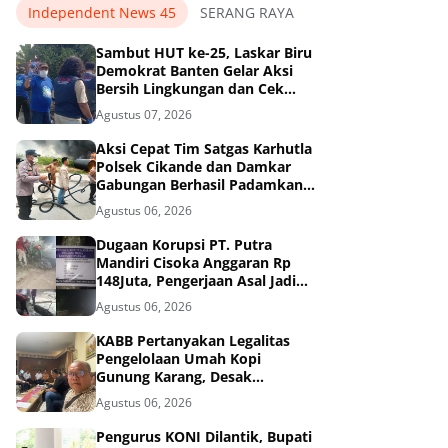
Independent News 45
SERANG RAYA
Sambut HUT ke-25, Laskar Biru
Demokrat Banten Gelar Aksi
Bersih Lingkungan dan Cek
Kesehatan Gratis.
Agustus 07, 2026
Aksi Cepat Tim Satgas Karhutla
Polsek Cikande dan Damkar
Gabungan Berhasil Padamkan
Kebakaran di Nambo Ilir, Kibin.
Agustus 06, 2026
Dugaan Korupsi PT. Putra
Mandiri Cisoka Anggaran Rp
148Juta, Pengerjaan Asal Jadi
dan Abaikan 3K
Agustus 06, 2026
KABB Pertanyakan Legalitas
Pengelolaan Umah Kopi
Gunung Karang, Desak
Pemprov Banten Buka
Agustus 06, 2026
Dokumen Pengelolaan Aset
Pengurus KONI Dilantik, Bupati