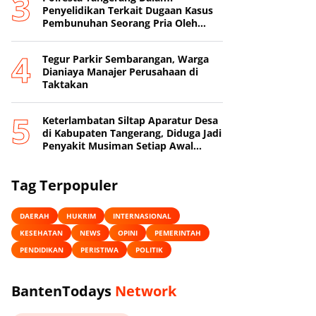
Penyelidikan Terkait Dugaan Kasus
Pembunuhan Seorang Pria Oleh
Sang Istri
Tegur Parkir Sembarangan, Warga
Dianiaya Manajer Perusahaan di
Taktakan
Keterlambatan Siltap Aparatur Desa
di Kabupaten Tangerang, Diduga Jadi
Penyakit Musiman Setiap Awal
Tahun
Tag Terpopuler
DAERAH
HUKRIM
INTERNASIONAL
KESEHATAN
NEWS
OPINI
PEMERINTAH
PENDIDIKAN
PERISTIWA
POLITIK
BantenTodays
Network