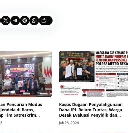
...
an Pencurian Modus
Kasus Dugaan Penyalahgunaan
Jendela di Baros,
Dana IPL Belum Tuntas, Warga
ap Tim Satreskrim
Desak Evaluasi Penyidik dan
 Serang Kota
Personel Paminal Polres Metro
26
Juli 28, 2026
Bekasi Kota