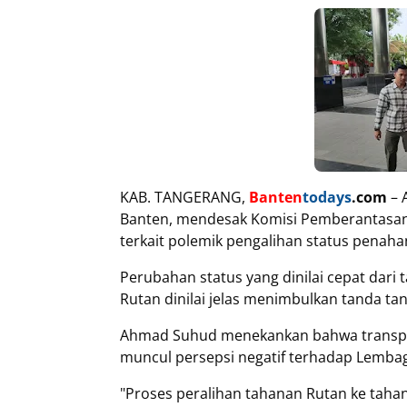
KAB. TANGERANG,
Banten
todays
.com
– 
Banten, mendesak Komisi Pemberantasan 
terkait polemik pengalihan status penah
Perubahan status yang dinilai cepat dari 
Rutan dinilai jelas menimbulkan tanda ta
Ahmad Suhud menekankan bahwa transpara
muncul persepsi negatif terhadap Lembag
"Proses peralihan tahanan Rutan ke taha