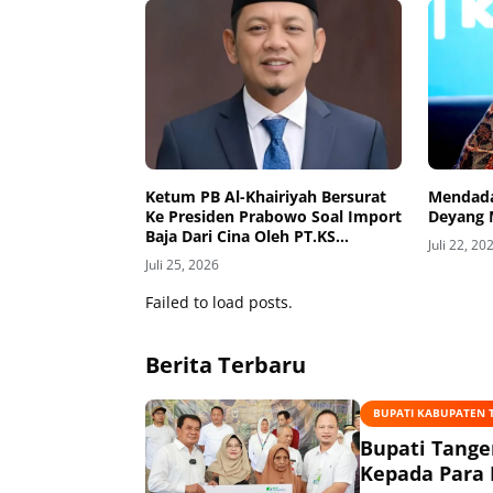
Ketum PB Al-Khairiyah Bersurat
Mendada
Ke Presiden Prabowo Soal Import
Deyang 
Baja Dari Cina Oleh PT.KS
Juli 22, 20
(Persero) Tbk (KRAS)
Juli 25, 2026
Failed to load posts.
Berita Terbaru
BUPATI KABUPATEN
Bupati Tange
Kepada Para 