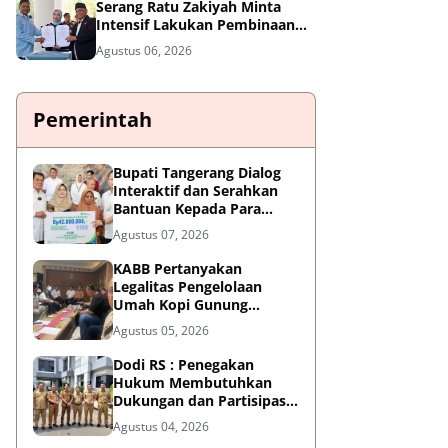
Serang Ratu Zakiyah Minta
Intensif Lakukan Pembinaan
Cabor
Agustus 06, 2026
Pemerintah
Bupati Tangerang Dialog
Interaktif dan Serahkan
Bantuan Kepada Para
Penyandang Disabilitas
Agustus 07, 2026
KABB Pertanyakan
Legalitas Pengelolaan
Umah Kopi Gunung
Karang, Desak Pemprov
Agustus 05, 2026
Banten Buka Dokumen
Pengelolaan Aset
Dodi RS : Penegakan
Hukum Membutuhkan
Dukungan dan Partisipasi
Aktif Seluruh Elemen
Agustus 04, 2026
Masyarakat.