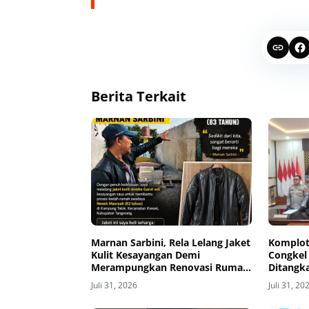
Berita Terkait
Marnan Sarbini, Rela Lelang Jaket
Komplot
Kulit Kesayangan Demi
Congkel 
Merampungkan Renovasi Rumah
Ditangk
Nenek Masru'ah di Desa Talok
Polresta
Juli 31, 2026
Juli 31, 20
Kresek,