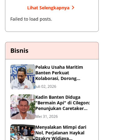
Lihat Selengkapnya
Failed to load posts.
Bisnis
Pelaku Usaha Maritim
Banten Perkuat
Kolaborasi, Dorong
Kemajuan Sektor
Juli 02, 2026
Pelabuhan
Kadin Banten Diduga
"Bermain Api" di Cilegon:
Penunjukan Caretaker
Dipertanyakan, Berpotensi
Mei 31, 2026
Konflik Kepentingan
Menyalakan Mimpi dari
Nol, Perjalanan Haykal
Dzakry Widjaya