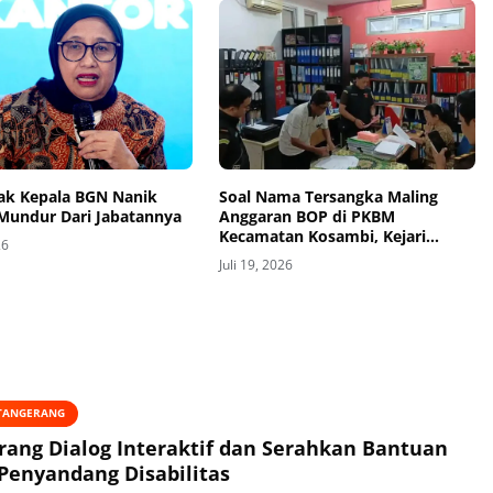
k Kepala BGN Nanik
Soal Nama Tersangka Maling
Mundur Dari Jabatannya
Anggaran BOP di PKBM
Kecamatan Kosambi, Kejari
26
Kabupaten Tangerang Siap Buka-
Juli 19, 2026
Bukaan
 TANGERANG
rang Dialog Interaktif dan Serahkan Bantuan
Penyandang Disabilitas