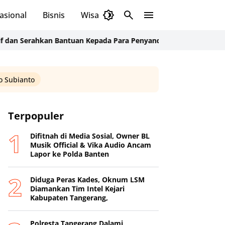
asional
Bisnis
Wisata
Budaya
erahkan Bantuan Kepada Para Penyandang Disabilitas
Libatkan Pel
 Subianto
Terpopuler
Difitnah di Media Sosial, Owner BL
Musik Official & Vika Audio Ancam
Lapor ke Polda Banten
Diduga Peras Kades, Oknum LSM
Diamankan Tim Intel Kejari
Kabupaten Tangerang,
Polresta Tangerang Dalami