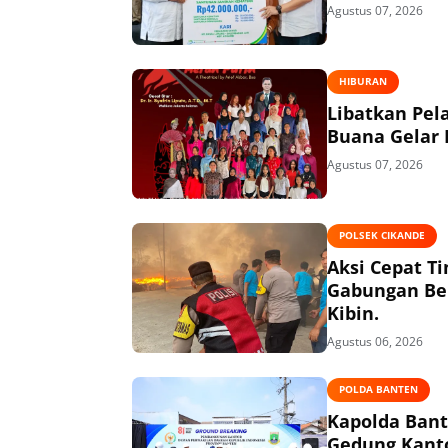
Agustus 07, 2026
HIBURAN
Libatkan Pel
Buana Gelar
Agustus 07, 2026
POLSEK CIKANDE
Aksi Cepat T
Gabungan Ber
Kibin.
Agustus 06, 2026
POLDA BANTEN
Kapolda Ban
Gedung Kanto