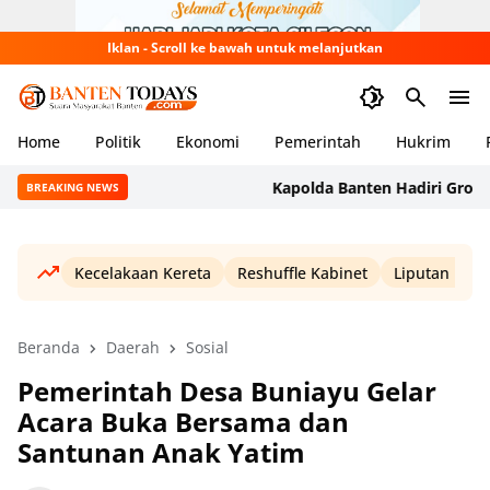
Iklan - Scroll ke bawah untuk melanjutkan
Home
Politik
Ekonomi
Pemerintah
Hukrim
Kapolda Banten Hadiri Ground Bre
BREAKING NEWS
Kecelakaan Kereta
Reshuffle Kabinet
Liputan Haji
Beranda
Daerah
Sosial
Pemerintah Desa Buniayu Gelar
Acara Buka Bersama dan
Santunan Anak Yatim