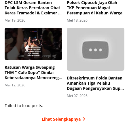
DPC LSM Geram Banten
Polsek Cipocok Jaya Olah
Tolak Keras Peredaran Obat
TKP Penemuan Mayat
Keras Tramadol & Exsimer di
Perempuan di Kebun Warga
Tangerang
Mei 19, 2026
Mei 18, 2026
00
00:00
Ratusan Warga Sweeping
THM " Cafe Sopo" Dinilai
Keberadaannya Mencoreng
Ditreskrimum Polda Banten
Wajah Pemerintah
Amankan Tiga Pelaku
Mei 12, 2026
Kabupaten Tangerang
Dugaan Pengeroyokan Supir
di Toll
Mei 07, 2026
Failed to load posts.
Lihat Selengkapnya