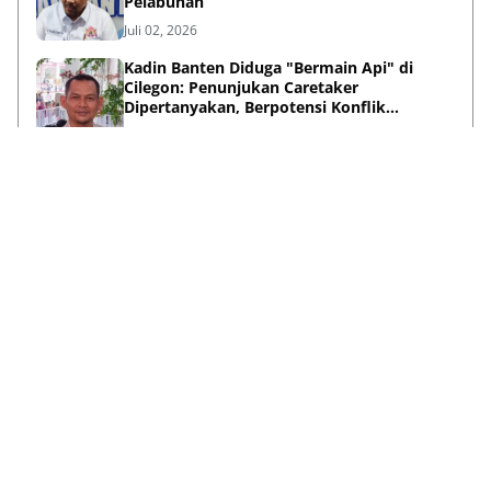
Pelabuhan
Juli 02, 2026
Kadin Banten Diduga "Bermain Api" di
Cilegon: Penunjukan Caretaker
Dipertanyakan, Berpotensi Konflik
Kepentingan
Mei 31, 2026
Menyalakan Mimpi dari Nol, Perjalanan
Haykal Dzakry Widjaya Membangun Bisnis
dan Menebar Manfaat
Mei 20, 2026
Lihat Selengkapnya
Failed to load posts.