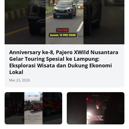
Anniversary ke‑8, Pajero XWild Nusantara
Gelar Touring Spesial ke Lampung:
Eksplorasi Wisata dan Dukung Ekonomi
Lokal
Mei 23, 2026
00
00:00