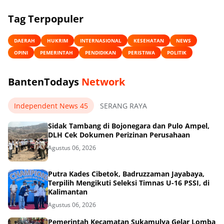
Tag Terpopuler
DAERAH
HUKRIM
INTERNASIONAL
KESEHATAN
NEWS
OPINI
PEMERINTAH
PENDIDIKAN
PERISTIWA
POLITIK
BantenTodays
Network
Independent News 45
SERANG RAYA
Sidak Tambang di Bojonegara dan Pulo Ampel,
DLH Cek Dokumen Perizinan Perusahaan
Agustus 06, 2026
Putra Kades Cibetok, Badruzzaman Jayabaya,
Terpilih Mengikuti Seleksi Timnas U-16 PSSI, di
Kalimantan
Agustus 06, 2026
Pemerintah Kecamatan Sukamulya Gelar Lomba