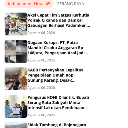
Independent News 45
SERANG RAYA
Aksi Cepat Tim Satgas Karhutla
Polsek Cikande dan Damkar
Gabungan Berhasil Padamkan
Kebakaran di Nambo Ilir, Kibin.
Agustus 06, 2026
Dugaan Korupsi PT. Putra
Mandiri Cisoka Anggaran Rp
148Juta, Pengerjaan Asal Jadi
dan Abaikan 3K
Agustus 06, 2026
KABB Pertanyakan Legalitas
Pengelolaan Umah Kopi
Gunung Karang, Desak
Pemprov Banten Buka
Agustus 06, 2026
Dokumen Pengelolaan Aset
Pengurus KONI Dilantik, Bupati
Serang Ratu Zakiyah Minta
Intensif Lakukan Pembinaan
Cabor
Agustus 06, 2026
Sidak Tambang di Bojonegara