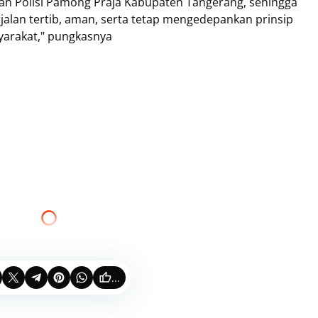
an Polisi Pamong Praja Kabupaten Tangerang, sehingga
jalan tertib, aman, serta tetap mengedepankan prinsip
yarakat," pungkasnya
...