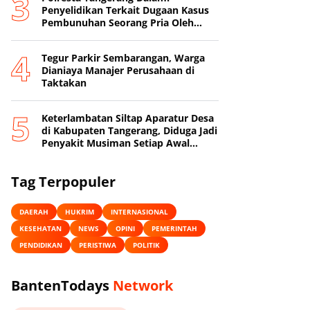
Penyelidikan Terkait Dugaan Kasus
Pembunuhan Seorang Pria Oleh
Sang Istri
Tegur Parkir Sembarangan, Warga
Dianiaya Manajer Perusahaan di
Taktakan
Keterlambatan Siltap Aparatur Desa
di Kabupaten Tangerang, Diduga Jadi
Penyakit Musiman Setiap Awal
Tahun
Tag Terpopuler
DAERAH
HUKRIM
INTERNASIONAL
KESEHATAN
NEWS
OPINI
PEMERINTAH
PENDIDIKAN
PERISTIWA
POLITIK
BantenTodays
Network