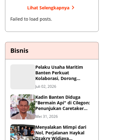
Lihat Selengkapnya
Failed to load posts.
Bisnis
Pelaku Usaha Maritim
Banten Perkuat
Kolaborasi, Dorong
Kemajuan Sektor
Juli 02, 2026
Pelabuhan
Kadin Banten Diduga
"Bermain Api" di Cilegon:
Penunjukan Caretaker
Dipertanyakan, Berpotensi
Mei 31, 2026
Konflik Kepentingan
Menyalakan Mimpi dari
Nol, Perjalanan Haykal
Dzakry Widjaya