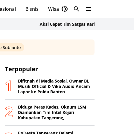
asional
Bisnis
Wisata
Budaya
Aksi Cepat Tim Satgas Karhutla Polsek Cikande dan D
 Subianto
Terpopuler
Difitnah di Media Sosial, Owner BL
Musik Official & Vika Audio Ancam
Lapor ke Polda Banten
Diduga Peras Kades, Oknum LSM
Diamankan Tim Intel Kejari
Kabupaten Tangerang,
Polresta Tangerang Dalami