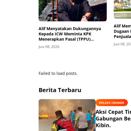
Alif Me
Alif Menyatakan Dukungannya
Dugaan 
Kepada ICW Meminta KPK
Penjuala
Menerapkan Pasal (TPPU)
Jual 3.25
Juni 08, 2
Terhadap Silmy Karim
Juni 08, 2026
Failed to load posts.
Berita Terbaru
POLSEK CIKANDE
Aksi Cepat T
Gabungan Ber
Kibin.