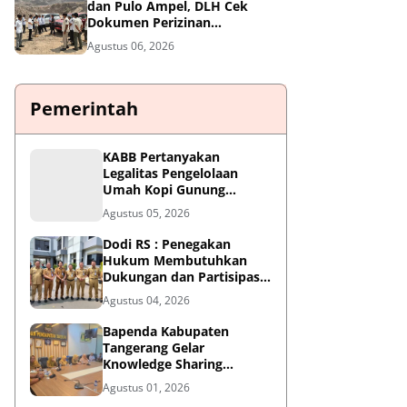
dan Pulo Ampel, DLH Cek
Dokumen Perizinan
Perusahaan
Agustus 06, 2026
Pemerintah
KABB Pertanyakan
Legalitas Pengelolaan
Umah Kopi Gunung
Karang, Desak Pemprov
Agustus 05, 2026
Banten Buka Dokumen
Pengelolaan Aset
Dodi RS : Penegakan
Hukum Membutuhkan
Dukungan dan Partisipasi
Aktif Seluruh Elemen
Agustus 04, 2026
Masyarakat.
Bapenda Kabupaten
Tangerang Gelar
Knowledge Sharing
"Belajar Dasar AI" dalam
Agustus 01, 2026
KATALIS P2DD X DIGDAYA