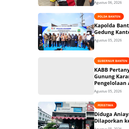
Agustus 06, 2026
POLDA BANTEN
Kapolda Ban
Gedung Kanto
Agustus 05, 2026
GUBERNUR BANTEN
KABB Pertany
Gunung Kara
Pengelolaan 
Agustus 05, 2026
PERISTIWA
Diduga Aniaya
Dilaporkan ke
Agustus 05, 2026