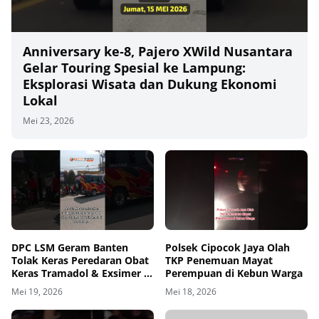
Anniversary ke‑8, Pajero XWild Nusantara
Gelar Touring Spesial ke Lampung:
Eksplorasi Wisata dan Dukung Ekonomi
Lokal
Mei 23, 2026
00
00:00
DPC LSM Geram Banten
Polsek Cipocok Jaya Olah
Tolak Keras Peredaran Obat
TKP Penemuan Mayat
Keras Tramadol & Exsimer di
Perempuan di Kebun Warga
Tangerang
Mei 19, 2026
Mei 18, 2026
00
00:00