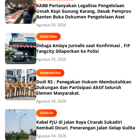
KABB Pertanyakan Legalitas Pengelolaan
Umah Kopi Gunung Karang, Desak Pemprov
Banten Buka Dokumen Pengelolaan Aset
Agustus 05, 2026
PERISTIWA
Diduga Aniaya Jurnalis saat Konfirmasi , FIF
Tangcity Dilaporkan ke Polisi
Agustus 05, 2026
PEMERINTAH
Dodi RS : Penegakan Hukum Membutuhkan
Dukungan dan Partisipasi Aktif Seluruh
Elemen Masyarakat.
Agustus 04, 2026
DAERAH
Kabel PJU di Jalan Raya Cirarab Sukadiri
Kembali Dicuri, Penerangan Jalan Gelap Gulita
Agustus 04, 2026