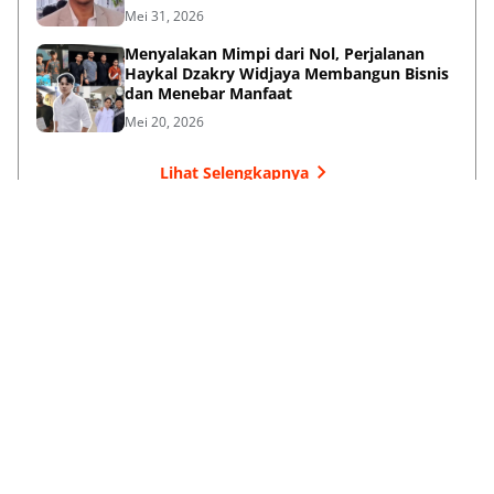
Kepentingan
Mei 31, 2026
Menyalakan Mimpi dari Nol, Perjalanan
Haykal Dzakry Widjaya Membangun Bisnis
dan Menebar Manfaat
Mei 20, 2026
Lihat Selengkapnya
Failed to load posts.
Tentang Kami
Box Redaksi
Pedoman Media Siber
Kode Etik
Disclaimer
Info Kerjasama