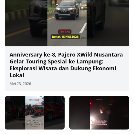
Anniversary ke‑8, Pajero XWild Nusantara
Gelar Touring Spesial ke Lampung:
Eksplorasi Wisata dan Dukung Ekonomi
Lokal
Mei 23, 2026
00
00:00