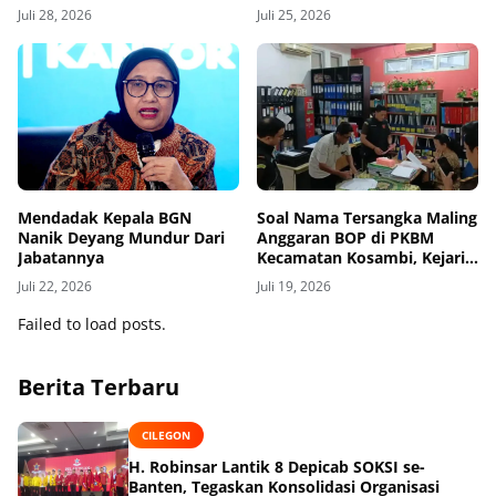
Evaluasi Penyidik dan
Dari Cina Oleh PT.KS
Juli 28, 2026
Juli 25, 2026
Personel Paminal Polres
(Persero) Tbk (KRAS)
Metro Bekasi Kota
Mendadak Kepala BGN
Soal Nama Tersangka Maling
Nanik Deyang Mundur Dari
Anggaran BOP di PKBM
Jabatannya
Kecamatan Kosambi, Kejari
Kabupaten Tangerang Siap
Juli 22, 2026
Juli 19, 2026
Buka-Bukaan
Failed to load posts.
Berita Terbaru
CILEGON
H. Robinsar Lantik 8 Depicab SOKSI se-
Banten, Tegaskan Konsolidasi Organisasi