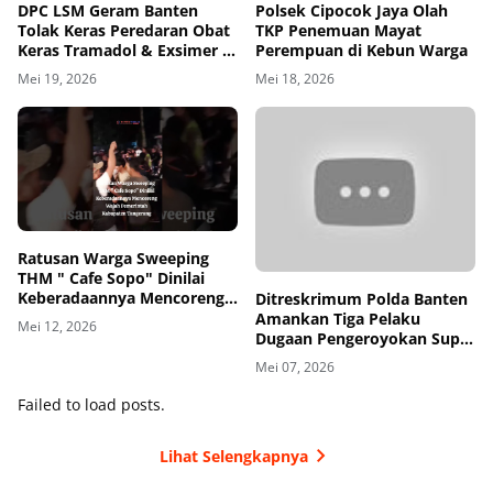
DPC LSM Geram Banten
Polsek Cipocok Jaya Olah
Tolak Keras Peredaran Obat
TKP Penemuan Mayat
Keras Tramadol & Exsimer di
Perempuan di Kebun Warga
Tangerang
Mei 19, 2026
Mei 18, 2026
00
00:00
Ratusan Warga Sweeping
THM " Cafe Sopo" Dinilai
Keberadaannya Mencoreng
Ditreskrimum Polda Banten
Wajah Pemerintah
Amankan Tiga Pelaku
Mei 12, 2026
Kabupaten Tangerang
Dugaan Pengeroyokan Supir
di Toll
Mei 07, 2026
Failed to load posts.
Lihat Selengkapnya