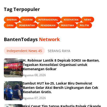
Tag Terpopuler
DAERAH
HUKRIM
INTERNASIONAL
KESEHATAN
NEWS
OPINI
PEMERINTAH
PENDIDIKAN
PERISTIWA
POLITIK
BantenTodays
Network
Independent News 45
SERANG RAYA
H. Robinsar Lantik 8 Depicab SOKSI se-Banten,
Tegaskan Konsolidasi Organisasi untuk
Kemenangan Golkar
Agustus 08, 2026
Sambut HUT ke-25, Laskar Biru Demokrat
Banten Gelar Aksi Bersih Lingkungan dan Cek
Kesehatan Gratis.
Agustus 07, 2026
Aksi Cepat Tim Satgas Karhutla Polsek Cikande