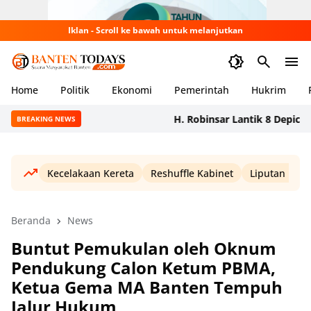
Iklan - Scroll ke bawah untuk melanjutkan
Home
Politik
Ekonomi
Pemerintah
Hukrim
H. Robinsar Lantik 8 Depicab SOK
BREAKING NEWS
Kecelakaan Kereta
Reshuffle Kabinet
Liputan Haji
Beranda
News
Buntut Pemukulan oleh Oknum
Pendukung Calon Ketum PBMA,
Ketua Gema MA Banten Tempuh
Jalur Hukum