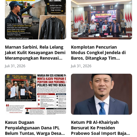
Marnan Sarbini, Rela Lelang
Komplotan Pencurian
Jaket Kulit Kesayangan Demi
Modus Congkel Jendela di
Merampungkan Renovasi
Baros, Ditangkap Tim
Rumah Nenek Masru'ah di
Satreskrim Polresta Serang
Juli 31, 2026
Juli 31, 2026
Desa Talok Kresek,
Kota
Kasus Dugaan
Ketum PB Al-Khairiyah
Penyalahgunaan Dana IPL
Bersurat Ke Presiden
Belum Tuntas, Warga Desak
Prabowo Soal Import Baja