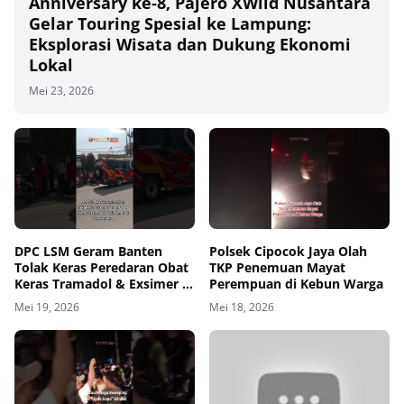
Anniversary ke‑8, Pajero XWild Nusantara
Gelar Touring Spesial ke Lampung:
Eksplorasi Wisata dan Dukung Ekonomi
Lokal
Mei 23, 2026
00
00:00
DPC LSM Geram Banten
Polsek Cipocok Jaya Olah
Tolak Keras Peredaran Obat
TKP Penemuan Mayat
Keras Tramadol & Exsimer di
Perempuan di Kebun Warga
Tangerang
Mei 19, 2026
Mei 18, 2026
00
00:00