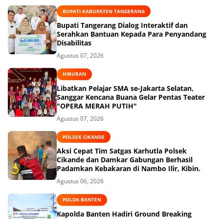
BUPATI KABUPATEN TANGERANG
Bupati Tangerang Dialog Interaktif dan
Serahkan Bantuan Kepada Para Penyandang
Disabilitas
Agustus 07, 2026
HIBURAN
Libatkan Pelajar SMA se-Jakarta Selatan,
Sanggar Kencana Buana Gelar Pentas Teater
"OPERA MERAH PUTIH"
Agustus 07, 2026
POLSEK CIKANDE
Aksi Cepat Tim Satgas Karhutla Polsek
Cikande dan Damkar Gabungan Berhasil
Padamkan Kebakaran di Nambo Ilir, Kibin.
Agustus 06, 2026
POLDA BANTEN
Kapolda Banten Hadiri Ground Breaking