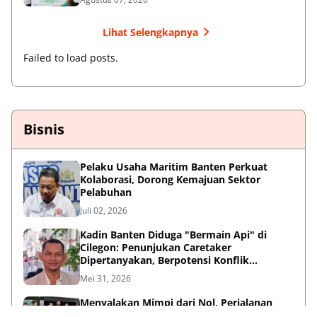
Lihat Selengkapnya
Failed to load posts.
Bisnis
Pelaku Usaha Maritim Banten Perkuat
Kolaborasi, Dorong Kemajuan Sektor
Pelabuhan
Juli 02, 2026
Kadin Banten Diduga "Bermain Api" di
Cilegon: Penunjukan Caretaker
Dipertanyakan, Berpotensi Konflik
Kepentingan
Mei 31, 2026
Menyalakan Mimpi dari Nol, Perjalanan
Haykal Dzakry Widjaya Membangun Bisnis