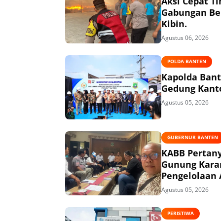
Aksi Cepat T
Gabungan Ber
Kibin.
Agustus 06, 2026
POLDA BANTEN
Kapolda Ban
Gedung Kanto
Agustus 05, 2026
GUBERNUR BANTEN
KABB Pertany
Gunung Kara
Pengelolaan 
Agustus 05, 2026
PERISTIWA