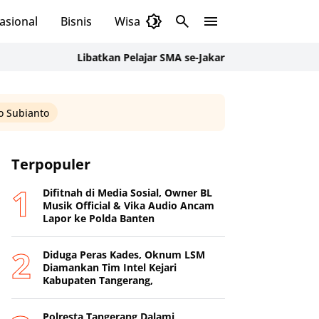
asional
Bisnis
Wisata
Budaya
Libatkan Pelajar SMA se-Jakarta Selatan, Sanggar Kenca
 Subianto
Terpopuler
Difitnah di Media Sosial, Owner BL
Musik Official & Vika Audio Ancam
Lapor ke Polda Banten
Diduga Peras Kades, Oknum LSM
Diamankan Tim Intel Kejari
Kabupaten Tangerang,
Polresta Tangerang Dalami