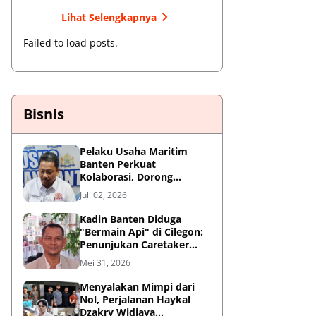
Lihat Selengkapnya
Failed to load posts.
Bisnis
Pelaku Usaha Maritim
Banten Perkuat
Kolaborasi, Dorong
Kemajuan Sektor
Juli 02, 2026
Pelabuhan
Kadin Banten Diduga
"Bermain Api" di Cilegon:
Penunjukan Caretaker
Dipertanyakan, Berpotensi
Mei 31, 2026
Konflik Kepentingan
Menyalakan Mimpi dari
Nol, Perjalanan Haykal
Dzakry Widjaya