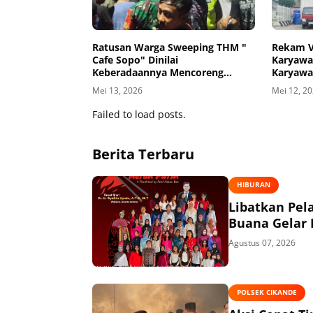
Ratusan Warga Sweeping THM "
Rekam Vi
Cafe Sopo" Dinilai
Karyawa
Keberadaannya Mencoreng
Karyawa
Wajah Pemerintah Kabupaten
Jadi GA
Mei 13, 2026
Mei 12, 2
Tangerang
Failed to load posts.
Berita Terbaru
HIBURAN
Libatkan Pel
Buana Gelar
Agustus 07, 2026
POLSEK CIKANDE