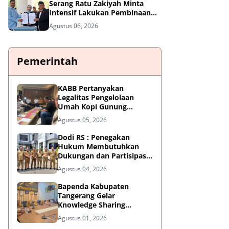
Serang Ratu Zakiyah Minta
Intensif Lakukan Pembinaan
Cabor
Agustus 06, 2026
Pemerintah
KABB Pertanyakan
Legalitas Pengelolaan
Umah Kopi Gunung
Karang, Desak Pemprov
Agustus 05, 2026
Banten Buka Dokumen
Pengelolaan Aset
Dodi RS : Penegakan
Hukum Membutuhkan
Dukungan dan Partisipasi
Aktif Seluruh Elemen
Agustus 04, 2026
Masyarakat.
Bapenda Kabupaten
Tangerang Gelar
Knowledge Sharing
"Belajar Dasar AI" dalam
Agustus 01, 2026
KATALIS P2DD X DIGDAYA