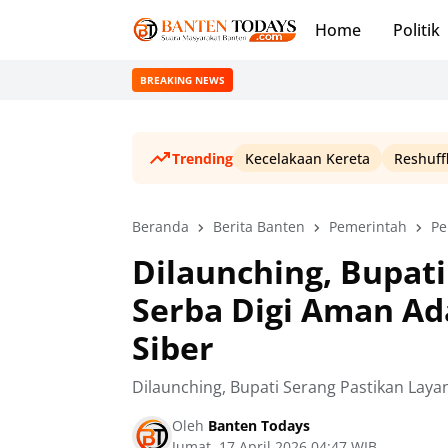
Home
Politik
BREAKING NEWS
Trending
Kecelakaan Kereta
Reshuff
Beranda
Berita Banten
Pemerintah
Pe
Dilaunching, Bupat
Serba Digi Aman Ad
Siber
Dilaunching, Bupati Serang Pastikan Lay
Oleh
Banten Todays
Jumat, 17 April 2026 04:47 WIB