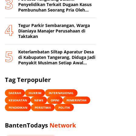
Penyelidikan Terkait Dugaan Kasus
Pembunuhan Seorang Pria Oleh
Sang Istri
Tegur Parkir Sembarangan, Warga
Dianiaya Manajer Perusahaan di
Taktakan
Keterlambatan Siltap Aparatur Desa
di Kabupaten Tangerang, Diduga Jadi
Penyakit Musiman Setiap Awal
Tahun
Tag Terpopuler
DAERAH
HUKRIM
INTERNASIONAL
KESEHATAN
NEWS
OPINI
PEMERINTAH
PENDIDIKAN
PERISTIWA
POLITIK
BantenTodays
Network