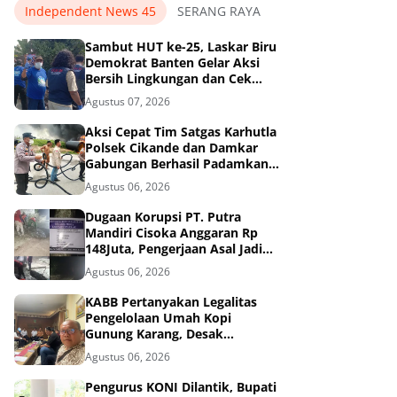
Independent News 45
SERANG RAYA
Sambut HUT ke-25, Laskar Biru
Demokrat Banten Gelar Aksi
Bersih Lingkungan dan Cek
Kesehatan Gratis.
Agustus 07, 2026
Aksi Cepat Tim Satgas Karhutla
Polsek Cikande dan Damkar
Gabungan Berhasil Padamkan
Kebakaran di Nambo Ilir, Kibin.
Agustus 06, 2026
Dugaan Korupsi PT. Putra
Mandiri Cisoka Anggaran Rp
148Juta, Pengerjaan Asal Jadi
dan Abaikan 3K
Agustus 06, 2026
KABB Pertanyakan Legalitas
Pengelolaan Umah Kopi
Gunung Karang, Desak
Pemprov Banten Buka
Agustus 06, 2026
Dokumen Pengelolaan Aset
Pengurus KONI Dilantik, Bupati