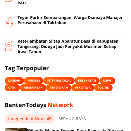
Istri
Tegur Parkir Sembarangan, Warga Dianiaya Manajer
Perusahaan di Taktakan
Keterlambatan Siltap Aparatur Desa di Kabupaten
Tangerang, Diduga Jadi Penyakit Musiman Setiap
Awal Tahun
Tag Terpopuler
DAERAH
HUKRIM
INTERNASIONAL
KESEHATAN
NEWS
OPINI
PEMERINTAH
PENDIDIKAN
PERISTIWA
POLITIK
BantenTodays
Network
Independent News 45
SERANG RAYA
Dilantik Wabup Serang, Duta Pancasila Diharap