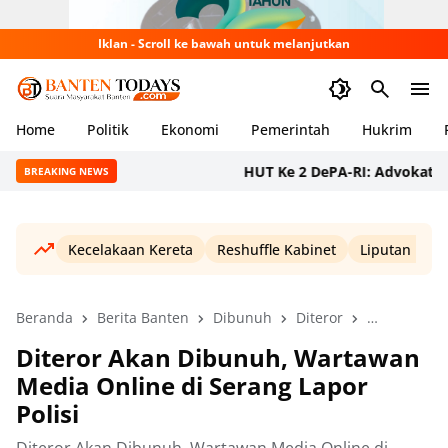
Iklan - Scroll ke bawah untuk melanjutkan
Home
Politik
Ekonomi
Pemerintah
Hukrim
HUT Ke 2 DePA-RI: Advokat Bersa
BREAKING NEWS
Kecelakaan Kereta
Reshuffle Kabinet
Liputan Haji
Beranda
Berita Banten
Dibunuh
Diteror
Lapor Polisi
Diteror Akan Dibunuh, Wartawan
Media Online di Serang Lapor
Polisi