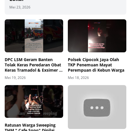
Mei 23, 2026
00
00:00
DPC LSM Geram Banten
Polsek Cipocok Jaya Olah
Tolak Keras Peredaran Obat
TKP Penemuan Mayat
Keras Tramadol & Exsimer di
Perempuan di Kebun Warga
Tangerang
Mei 19, 2026
Mei 18, 2026
00
00:00
Ratusan Warga Sweeping
THM " Cafe Sopo" Dinilai