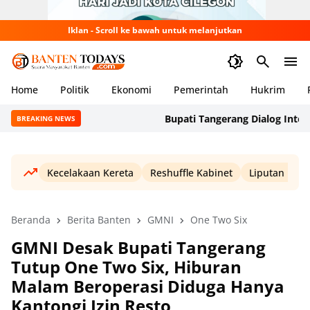
Iklan - Scroll ke bawah untuk melanjutkan
Home
Politik
Ekonomi
Pemerintah
Hukrim
Bupati Tangerang Dialog Interaktif
BREAKING NEWS
Kecelakaan Kereta
Reshuffle Kabinet
Liputan Haji
Beranda
Berita Banten
GMNI
One Two Six
GMNI Desak Bupati Tangerang
Tutup One Two Six, Hiburan
Malam Beroperasi Diduga Hanya
Kantongi Izin Resto