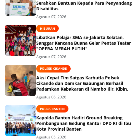
Serahkan Bantuan Kepada Para Penyandang
Disabilitas
Agustus 07, 2026
HIBURAN
Libatkan Pelajar SMA se-Jakarta Selatan,
Sanggar Kencana Buana Gelar Pentas Teater
"OPERA MERAH PUTIH"
Agustus 07, 2026
POLSEK CIKANDE
Aksi Cepat Tim Satgas Karhutla Polsek
Cikande dan Damkar Gabungan Berhasil
Padamkan Kebakaran di Nambo Ilir, Kibin.
Agustus 06, 2026
POLDA BANTEN
Kapolda Banten Hadiri Ground Breaking
Pembangunan Gedung Kantor DPD RI di Ibu
Kota Provinsi Banten
Agustus 05, 2026