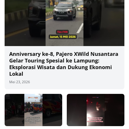
Anniversary ke‑8, Pajero XWild Nusantara
Gelar Touring Spesial ke Lampung:
Eksplorasi Wisata dan Dukung Ekonomi
Lokal
Mei 23, 2026
00
00:00