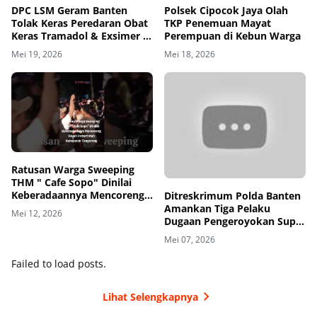
DPC LSM Geram Banten
Polsek Cipocok Jaya Olah
Tolak Keras Peredaran Obat
TKP Penemuan Mayat
Keras Tramadol & Exsimer di
Perempuan di Kebun Warga
Tangerang
Mei 19, 2026
Mei 18, 2026
00
00:00
Ratusan Warga Sweeping
THM " Cafe Sopo" Dinilai
Keberadaannya Mencoreng
Ditreskrimum Polda Banten
Wajah Pemerintah
Amankan Tiga Pelaku
Mei 12, 2026
Kabupaten Tangerang
Dugaan Pengeroyokan Supir
di Toll
Mei 07, 2026
Failed to load posts.
Lihat Selengkapnya