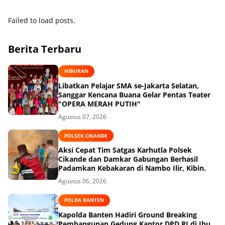
Failed to load posts.
Berita Terbaru
HIBURAN
Libatkan Pelajar SMA se-Jakarta Selatan,
Sanggar Kencana Buana Gelar Pentas Teater
"OPERA MERAH PUTIH"
Agustus 07, 2026
POLSEK CIKANDE
Aksi Cepat Tim Satgas Karhutla Polsek
Cikande dan Damkar Gabungan Berhasil
Padamkan Kebakaran di Nambo Ilir, Kibin.
Agustus 06, 2026
POLDA BANTEN
Kapolda Banten Hadiri Ground Breaking
Pembangunan Gedung Kantor DPD RI di Ibu