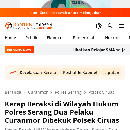
Iklan - Scroll ke bawah untuk melanjutkan
Home
Politik
Ekonomi
Pemerintah
Hukrim
Libatkan Pelajar SMA se-Jakarta
BREAKING NEWS
Kecelakaan Kereta
Reshuffle Kabinet
Liputan Haji
Beranda
Curanmor
Polres Serang
Polsek Ciruas
Kerap Beraksi di Wilayah Hukum
Polres Serang Dua Pelaku
Curanmor Dibekuk Polsek Ciruas