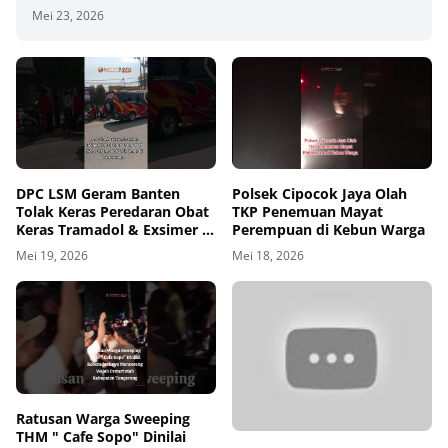
Mei 23, 2026
00
00:00
DPC LSM Geram Banten
Polsek Cipocok Jaya Olah
Tolak Keras Peredaran Obat
TKP Penemuan Mayat
Keras Tramadol & Exsimer di
Perempuan di Kebun Warga
Tangerang
Mei 19, 2026
Mei 18, 2026
00
00:00
Ratusan Warga Sweeping
THM " Cafe Sopo" Dinilai