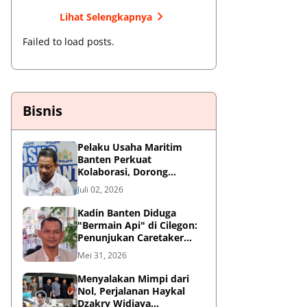
Lihat Selengkapnya
Failed to load posts.
Bisnis
Pelaku Usaha Maritim
Banten Perkuat
Kolaborasi, Dorong
Kemajuan Sektor
Juli 02, 2026
Pelabuhan
Kadin Banten Diduga
"Bermain Api" di Cilegon:
Penunjukan Caretaker
Dipertanyakan, Berpotensi
Mei 31, 2026
Konflik Kepentingan
Menyalakan Mimpi dari
Nol, Perjalanan Haykal
Dzakry Widjaya