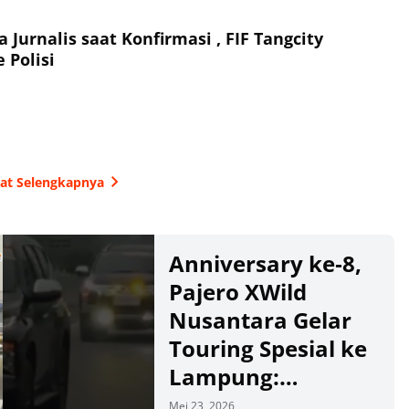
 Jurnalis saat Konfirmasi , FIF Tangcity
 Polisi
hat Selengkapnya
Anniversary ke‑8,
Pajero XWild
Nusantara Gelar
Touring Spesial ke
Lampung:
Eksplorasi Wisata
Mei 23, 2026