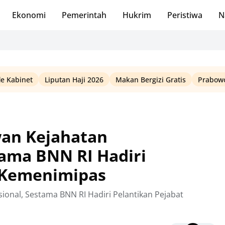
Ekonomi
Pemerintah
Hukrim
Peristiwa
N
le Kabinet
Liputan Haji 2026
Makan Bergizi Gratis
Prabowo
wan Kejahatan
tama BNN RI Hadiri
t Kemenimipas
ional, Sestama BNN RI Hadiri Pelantikan Pejabat