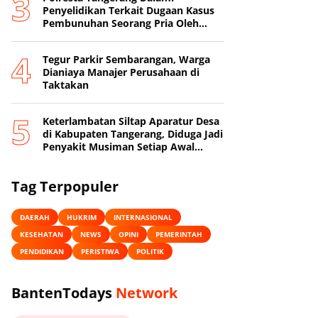
Penyelidikan Terkait Dugaan Kasus
Pembunuhan Seorang Pria Oleh
Sang Istri
Tegur Parkir Sembarangan, Warga
Dianiaya Manajer Perusahaan di
Taktakan
Keterlambatan Siltap Aparatur Desa
di Kabupaten Tangerang, Diduga Jadi
Penyakit Musiman Setiap Awal
Tahun
Tag Terpopuler
DAERAH
HUKRIM
INTERNASIONAL
KESEHATAN
NEWS
OPINI
PEMERINTAH
PENDIDIKAN
PERISTIWA
POLITIK
BantenTodays
Network