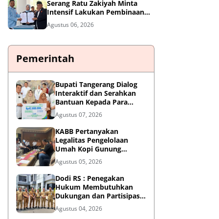
Serang Ratu Zakiyah Minta
Intensif Lakukan Pembinaan
Cabor
Agustus 06, 2026
Pemerintah
Bupati Tangerang Dialog
Interaktif dan Serahkan
Bantuan Kepada Para
Penyandang Disabilitas
Agustus 07, 2026
KABB Pertanyakan
Legalitas Pengelolaan
Umah Kopi Gunung
Karang, Desak Pemprov
Agustus 05, 2026
Banten Buka Dokumen
Pengelolaan Aset
Dodi RS : Penegakan
Hukum Membutuhkan
Dukungan dan Partisipasi
Aktif Seluruh Elemen
Agustus 04, 2026
Masyarakat.