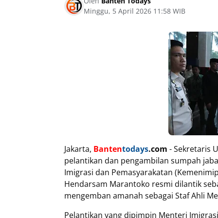
Oleh
Banten Todays
Minggu, 5 April 2026 11:58 WIB
Jakarta,
Banten
todays
.com
- Sekretaris 
pelantikan dan pengambilan sumpah jabat
Imigrasi dan Pemasyarakatan (Kemenimipa
Hendarsam Marantoko resmi dilantik seba
mengemban amanah sebagai Staf Ahli Men
Pelantikan yang dipimpin Menteri Imigras