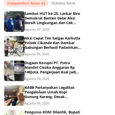
Independent News 45
SERANG RAYA
Sambut HUT ke-25, Laskar Biru
Demokrat Banten Gelar Aksi
Bersih Lingkungan dan Cek
Kesehatan Gratis.
Agustus 07, 2026
Aksi Cepat Tim Satgas Karhutla
Polsek Cikande dan Damkar
Gabungan Berhasil Padamkan
Kebakaran di Nambo Ilir, Kibin.
Agustus 06, 2026
Dugaan Korupsi PT. Putra
Mandiri Cisoka Anggaran Rp
148Juta, Pengerjaan Asal Jadi
dan Abaikan 3K
Agustus 06, 2026
KABB Pertanyakan Legalitas
Pengelolaan Umah Kopi
Gunung Karang, Desak
Pemprov Banten Buka
Agustus 06, 2026
Dokumen Pengelolaan Aset
Pengurus KONI Dilantik, Bupati