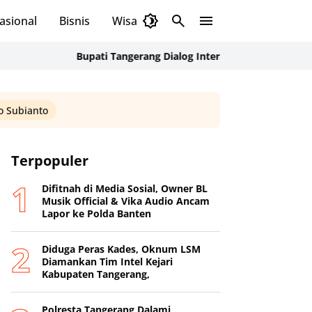
asional
Bisnis
Wisata
Budaya
Bupati Tangerang Dialog Interaktif dan Serahkan Bantua
 Subianto
Terpopuler
Difitnah di Media Sosial, Owner BL
Musik Official & Vika Audio Ancam
Lapor ke Polda Banten
Diduga Peras Kades, Oknum LSM
Diamankan Tim Intel Kejari
Kabupaten Tangerang,
Polresta Tangerang Dalami