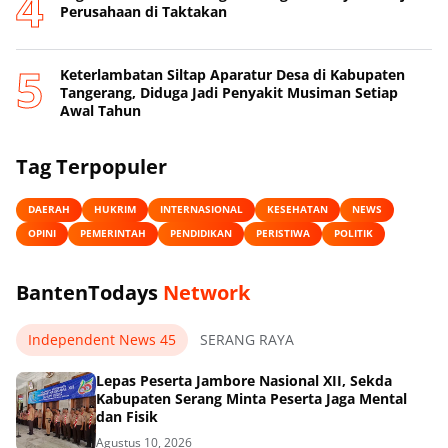
Perusahaan di Taktakan
Keterlambatan Siltap Aparatur Desa di Kabupaten
Tangerang, Diduga Jadi Penyakit Musiman Setiap
Awal Tahun
Tag Terpopuler
DAERAH
HUKRIM
INTERNASIONAL
KESEHATAN
NEWS
OPINI
PEMERINTAH
PENDIDIKAN
PERISTIWA
POLITIK
BantenTodays
Network
Independent News 45
SERANG RAYA
Lepas Peserta Jambore Nasional XII, Sekda
Kabupaten Serang Minta Peserta Jaga Mental
dan Fisik
Agustus 10, 2026