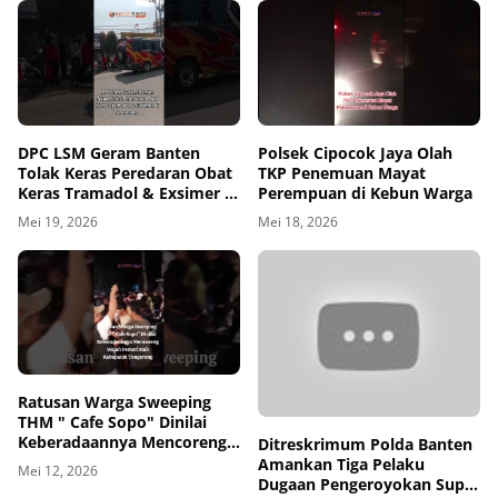
DPC LSM Geram Banten
Polsek Cipocok Jaya Olah
Tolak Keras Peredaran Obat
TKP Penemuan Mayat
Keras Tramadol & Exsimer di
Perempuan di Kebun Warga
Tangerang
Mei 19, 2026
Mei 18, 2026
00
00:00
Ratusan Warga Sweeping
THM " Cafe Sopo" Dinilai
Keberadaannya Mencoreng
Ditreskrimum Polda Banten
Wajah Pemerintah
Amankan Tiga Pelaku
Mei 12, 2026
Kabupaten Tangerang
Dugaan Pengeroyokan Supir