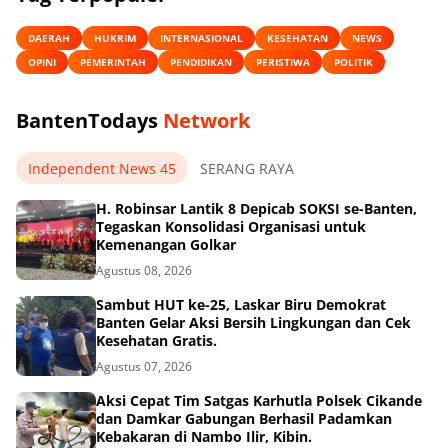
DAERAH
HUKRIM
INTERNASIONAL
KESEHATAN
NEWS
OPINI
PEMERINTAH
PENDIDIKAN
PERISTIWA
POLITIK
BantenTodays
Network
Independent News 45
SERANG RAYA
H. Robinsar Lantik 8 Depicab SOKSI se-Banten,
Tegaskan Konsolidasi Organisasi untuk
Kemenangan Golkar
Agustus 08, 2026
Sambut HUT ke-25, Laskar Biru Demokrat
Banten Gelar Aksi Bersih Lingkungan dan Cek
Kesehatan Gratis.
Agustus 07, 2026
Aksi Cepat Tim Satgas Karhutla Polsek Cikande
dan Damkar Gabungan Berhasil Padamkan
Kebakaran di Nambo Ilir, Kibin.