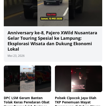
Anniversary ke‑8, Pajero XWild Nusantara
Gelar Touring Spesial ke Lampung:
Eksplorasi Wisata dan Dukung Ekonomi
Lokal
Mei 23, 2026
00
00:00
DPC LSM Geram Banten
Polsek Cipocok Jaya Olah
Tolak Keras Peredaran Obat
TKP Penemuan Mayat