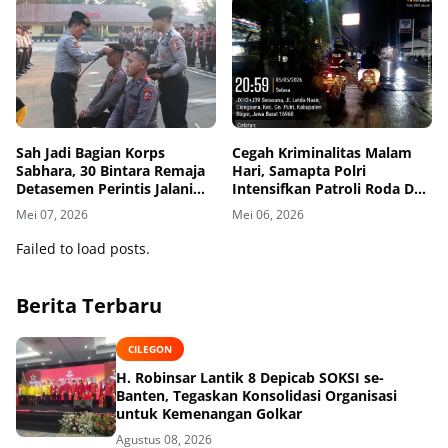
Sah Jadi Bagian Korps
Cegah Kriminalitas Malam
Sabhara, 30 Bintara Remaja
Hari, Samapta Polri
Detasemen Perintis Jalani
Intensifkan Patroli Roda Dua
Tradisi Pembaretan Khidmat
di Kawasan Kota Wisata
Mei 07, 2026
Mei 06, 2026
Failed to load posts.
Berita Terbaru
CILEGON
H. Robinsar Lantik 8 Depicab SOKSI se-
Banten, Tegaskan Konsolidasi Organisasi
untuk Kemenangan Golkar
Agustus 08, 2026