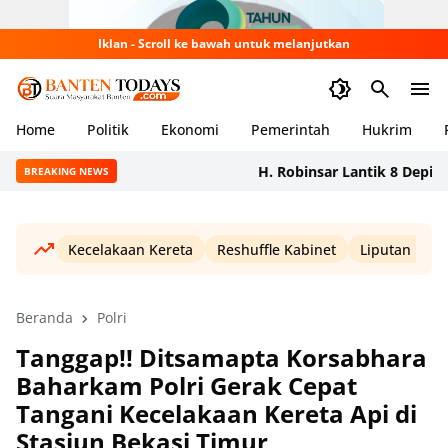
Iklan - Scroll ke bawah untuk melanjutkan
Home
Politik
Ekonomi
Pemerintah
Hukrim
H. Robinsar Lantik 8 Depicab SO
BREAKING NEWS
Kecelakaan Kereta
Reshuffle Kabinet
Liputan Haji
Beranda
Polri
Tanggap!! Ditsamapta Korsabhara
Baharkam Polri Gerak Cepat
Tangani Kecelakaan Kereta Api di
Stasiun Bekasi Timur