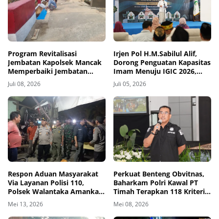
Program Revitalisasi
Irjen Pol H.M.Sabilul Alif,
Jembatan Kapolsek Mancak
Dorong Penguatan Kapasitas
Memperbaiki Jembatan
Imam Menuju IGIC 2026,
Untuk Mengingatkan
"Dari Banten Menuju Dunia"
Juli 08, 2026
Juli 05, 2026
Fasilitas Umum
Respon Aduan Masyarakat
Perkuat Benteng Obvitnas,
Via Layanan Polisi 110,
Baharkam Polri Kawal PT
Polsek Walantaka Amankan
Timah Terapkan 118 Kriteria
17 Derigen Tuak dan 63
Sistem Pengamanan
Mei 13, 2026
Mei 08, 2026
Botol Miras