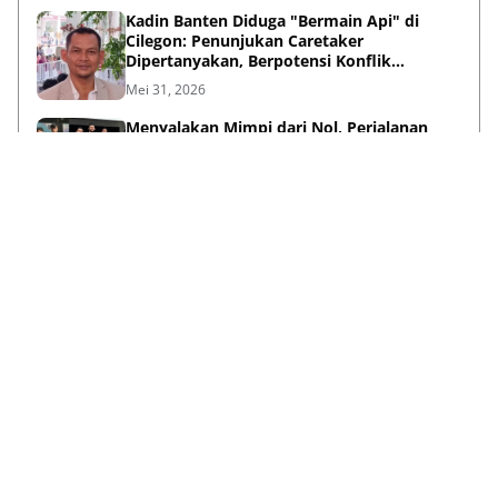
Kadin Banten Diduga "Bermain Api" di
Cilegon: Penunjukan Caretaker
Dipertanyakan, Berpotensi Konflik
Kepentingan
Mei 31, 2026
Menyalakan Mimpi dari Nol, Perjalanan
Haykal Dzakry Widjaya Membangun Bisnis
dan Menebar Manfaat
Mei 20, 2026
Lihat Selengkapnya
Failed to load posts.