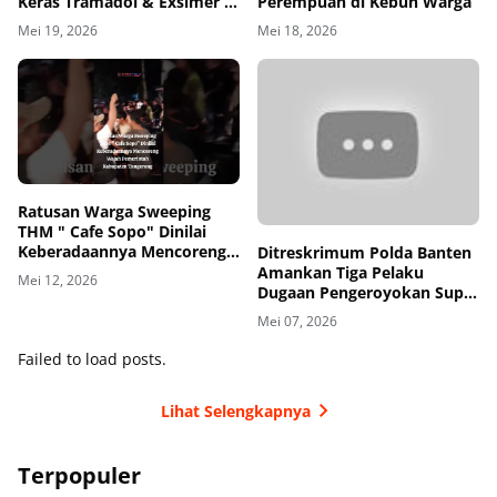
Keras Tramadol & Exsimer di
Perempuan di Kebun Warga
Tangerang
Mei 19, 2026
Mei 18, 2026
00
00:00
Ratusan Warga Sweeping
THM " Cafe Sopo" Dinilai
Keberadaannya Mencoreng
Ditreskrimum Polda Banten
Wajah Pemerintah
Amankan Tiga Pelaku
Mei 12, 2026
Kabupaten Tangerang
Dugaan Pengeroyokan Supir
di Toll
Mei 07, 2026
Failed to load posts.
Lihat Selengkapnya
Terpopuler