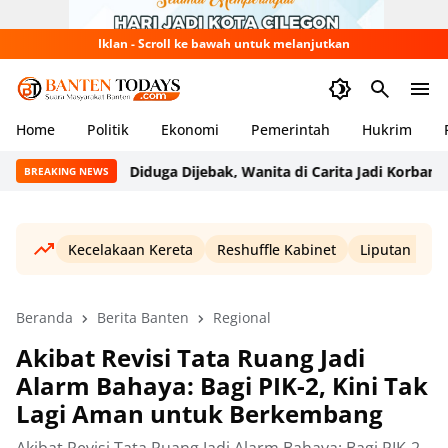
Iklan - Scroll ke bawah untuk melanjutkan
Home
Politik
Ekonomi
Pemerintah
Hukrim
Diduga Dijebak, Wanita di Carita Jadi Korban Pen
BREAKING NEWS
Kecelakaan Kereta
Reshuffle Kabinet
Liputan Haji
Beranda
Berita Banten
Regional
Akibat Revisi Tata Ruang Jadi
Alarm Bahaya: Bagi PIK-2, Kini Tak
Lagi Aman untuk Berkembang