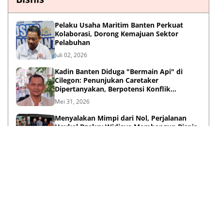
Pelaku Usaha Maritim Banten Perkuat
Kolaborasi, Dorong Kemajuan Sektor
Pelabuhan
Juli 02, 2026
Kadin Banten Diduga "Bermain Api" di
Cilegon: Penunjukan Caretaker
Dipertanyakan, Berpotensi Konflik
Kepentingan
Mei 31, 2026
Menyalakan Mimpi dari Nol, Perjalanan
Haykal Dzakry Widjaya Membangun Bisnis
dan Menebar Manfaat
Mei 20, 2026
Lihat Selengkapnya
Failed to load posts.