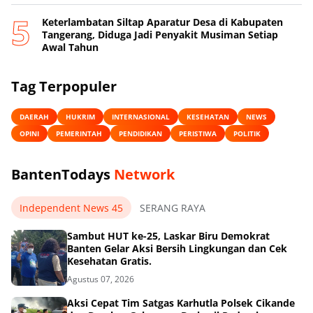
Keterlambatan Siltap Aparatur Desa di Kabupaten
Tangerang, Diduga Jadi Penyakit Musiman Setiap
Awal Tahun
Tag Terpopuler
DAERAH
HUKRIM
INTERNASIONAL
KESEHATAN
NEWS
OPINI
PEMERINTAH
PENDIDIKAN
PERISTIWA
POLITIK
BantenTodays
Network
Independent News 45
SERANG RAYA
Sambut HUT ke-25, Laskar Biru Demokrat
Banten Gelar Aksi Bersih Lingkungan dan Cek
Kesehatan Gratis.
Agustus 07, 2026
Aksi Cepat Tim Satgas Karhutla Polsek Cikande