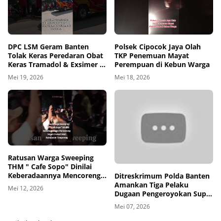
DPC LSM Geram Banten
Polsek Cipocok Jaya Olah
Tolak Keras Peredaran Obat
TKP Penemuan Mayat
Keras Tramadol & Exsimer di
Perempuan di Kebun Warga
Tangerang
Mei 19, 2026
Mei 18, 2026
00
00:00
Ratusan Warga Sweeping
THM " Cafe Sopo" Dinilai
Keberadaannya Mencoreng
Ditreskrimum Polda Banten
Wajah Pemerintah
Amankan Tiga Pelaku
Mei 12, 2026
Kabupaten Tangerang
Dugaan Pengeroyokan Supir
di Toll
Mei 07, 2026