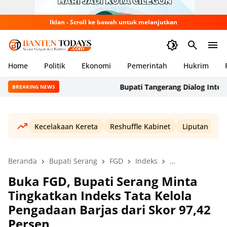
Iklan - Scroll ke bawah untuk melanjutkan
Home
Politik
Ekonomi
Pemerintah
Hukrim
Bupati Tangerang Dialog Interaktif
BREAKING NEWS
Kecelakaan Kereta
Reshuffle Kabinet
Liputan Haji
Beranda
Bupati Serang
FGD
Indeks
Pemerintah
P
Buka FGD, Bupati Serang Minta
Tingkatkan Indeks Tata Kelola
Pengadaan Barjas dari Skor 97,42
Persen