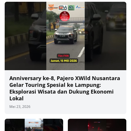
Anniversary ke‑8, Pajero XWild Nusantara
Gelar Touring Spesial ke Lampung:
Eksplorasi Wisata dan Dukung Ekonomi
Lokal
Mei 23, 2026
00
00:00