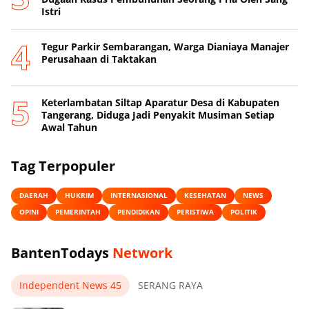
Istri
Tegur Parkir Sembarangan, Warga Dianiaya Manajer
Perusahaan di Taktakan
Keterlambatan Siltap Aparatur Desa di Kabupaten
Tangerang, Diduga Jadi Penyakit Musiman Setiap
Awal Tahun
Tag Terpopuler
DAERAH
HUKRIM
INTERNASIONAL
KESEHATAN
NEWS
OPINI
PEMERINTAH
PENDIDIKAN
PERISTIWA
POLITIK
BantenTodays
Network
Independent News 45
SERANG RAYA