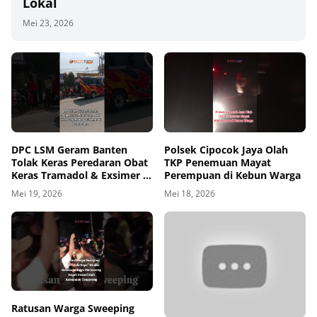
Lokal
Mei 23, 2026
00
00:00
DPC LSM Geram Banten
Polsek Cipocok Jaya Olah
Tolak Keras Peredaran Obat
TKP Penemuan Mayat
Keras Tramadol & Exsimer di
Perempuan di Kebun Warga
Tangerang
Mei 19, 2026
Mei 18, 2026
00
00:00
Ratusan Warga Sweeping