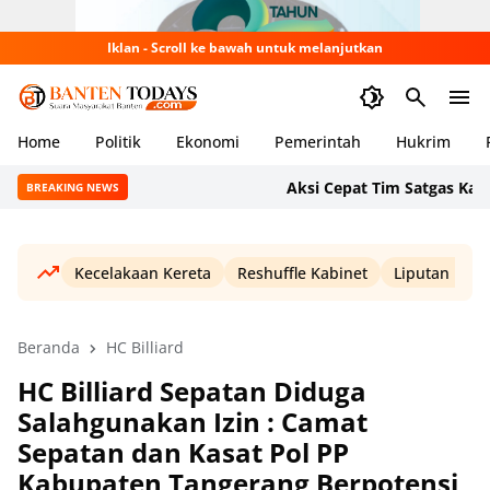
Iklan - Scroll ke bawah untuk melanjutkan
Home
Politik
Ekonomi
Pemerintah
Hukrim
Aksi Cepat Tim Satgas Karhutl
BREAKING NEWS
Kecelakaan Kereta
Reshuffle Kabinet
Liputan Haji
Beranda
HC Billiard
HC Billiard Sepatan Diduga
Salahgunakan Izin : Camat
Sepatan dan Kasat Pol PP
Kabupaten Tangerang Berpotensi