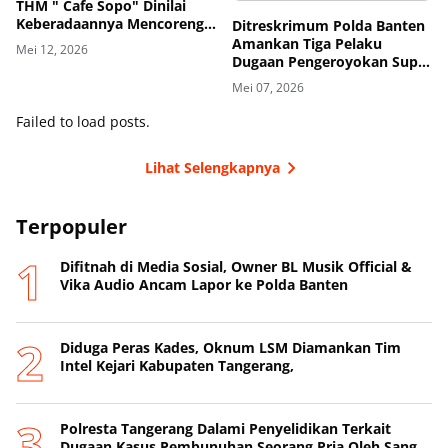
THM " Cafe Sopo" Dinilai
Keberadaannya Mencoreng
Ditreskrimum Polda Banten
Wajah Pemerintah
Amankan Tiga Pelaku
Mei 12, 2026
Kabupaten Tangerang
Dugaan Pengeroyokan Supir
di Toll
Mei 07, 2026
Failed to load posts.
Lihat Selengkapnya
Terpopuler
Difitnah di Media Sosial, Owner BL Musik Official &
Vika Audio Ancam Lapor ke Polda Banten
Diduga Peras Kades, Oknum LSM Diamankan Tim
Intel Kejari Kabupaten Tangerang,
Polresta Tangerang Dalami Penyelidikan Terkait
Dugaan Kasus Pembunuhan Seorang Pria Oleh Sang