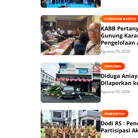
GUBERNUR BANTEN
KABB Pertany
Gunung Kara
Pengelolaan 
Agustus 05, 2026
PERISTIWA
Diduga Aniaya
Dilaporkan ke
Agustus 05, 2026
PEMERINTAH
Dodi RS : P
Partisipasi 