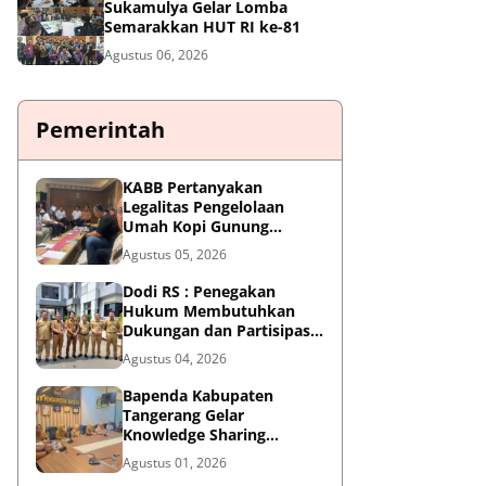
Sukamulya Gelar Lomba
Semarakkan HUT RI ke-81
Agustus 06, 2026
Pemerintah
KABB Pertanyakan
Legalitas Pengelolaan
Umah Kopi Gunung
Karang, Desak Pemprov
Agustus 05, 2026
Banten Buka Dokumen
Pengelolaan Aset
Dodi RS : Penegakan
Hukum Membutuhkan
Dukungan dan Partisipasi
Aktif Seluruh Elemen
Agustus 04, 2026
Masyarakat.
Bapenda Kabupaten
Tangerang Gelar
Knowledge Sharing
"Belajar Dasar AI" dalam
Agustus 01, 2026
KATALIS P2DD X DIGDAYA