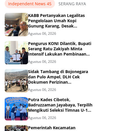
Independent News 45
SERANG RAYA
KABB Pertanyakan Legalitas
Pengelolaan Umah Kopi
Gunung Karang, Desak
Pemprov Banten Buka
Agustus 06, 2026
Dokumen Pengelolaan Aset
Pengurus KONI Dilantik, Bupati
Serang Ratu Zakiyah Minta
Intensif Lakukan Pembinaan
Cabor
Agustus 06, 2026
Sidak Tambang di Bojonegara
dan Pulo Ampel, DLH Cek
Dokumen Perizinan
Perusahaan
Agustus 06, 2026
Putra Kades Cibetok,
Badruzzaman Jayabaya, Terpilih
Mengikuti Seleksi Timnas U-16
PSSI, di Kalimantan
Agustus 06, 2026
Pemerintah Kecamatan