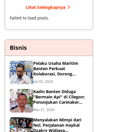
Lihat Selengkapnya
Failed to load posts.
Bisnis
Pelaku Usaha Maritim
Banten Perkuat
Kolaborasi, Dorong
Kemajuan Sektor
Juli 02, 2026
Pelabuhan
Kadin Banten Diduga
"Bermain Api" di Cilegon:
Penunjukan Caretaker
Dipertanyakan, Berpotensi
Mei 31, 2026
Konflik Kepentingan
Menyalakan Mimpi dari
Nol, Perjalanan Haykal
Dzakry Widjaya