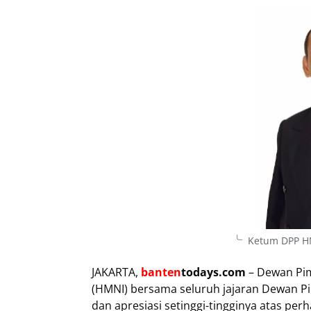
Ketum DPP HM
JAKARTA,
banten
todays.com
– Dewan Pim
(HMNI) bersama seluruh jajaran Dewan 
dan apresiasi setinggi-tingginya atas per