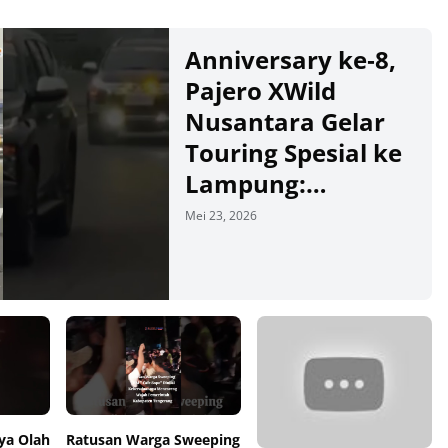
Anniversary ke‑8,
Pajero XWild
Nusantara Gelar
Touring Spesial ke
Lampung:
Eksplorasi Wisata
Mei 23, 2026
dan Dukung
Ekonomi Lokal
00:00
00:00
ya Olah
Ratusan Warga Sweeping