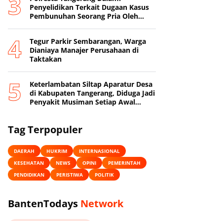
Penyelidikan Terkait Dugaan Kasus
Pembunuhan Seorang Pria Oleh
Sang Istri
Tegur Parkir Sembarangan, Warga
Dianiaya Manajer Perusahaan di
Taktakan
Keterlambatan Siltap Aparatur Desa
di Kabupaten Tangerang, Diduga Jadi
Penyakit Musiman Setiap Awal
Tahun
Tag Terpopuler
DAERAH
HUKRIM
INTERNASIONAL
KESEHATAN
NEWS
OPINI
PEMERINTAH
PENDIDIKAN
PERISTIWA
POLITIK
BantenTodays
Network