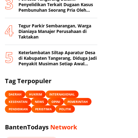
Penyelidikan Terkait Dugaan Kasus
Pembunuhan Seorang Pria Oleh
Sang Istri
Tegur Parkir Sembarangan, Warga
Dianiaya Manajer Perusahaan di
Taktakan
Keterlambatan Siltap Aparatur Desa
di Kabupaten Tangerang, Diduga Jadi
Penyakit Musiman Setiap Awal
Tahun
Tag Terpopuler
DAERAH
HUKRIM
INTERNASIONAL
KESEHATAN
NEWS
OPINI
PEMERINTAH
PENDIDIKAN
PERISTIWA
POLITIK
BantenTodays
Network