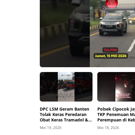
00:00
00:00
DPC LSM Geram Banten
Polsek Cipocok Ja
Tolak Keras Peredaran
TKP Penemuan M
Obat Keras Tramadol &
Perempuan di Ke
Exsimer di Tangerang
Warga
Mei 19, 2026
Mei 18, 2026