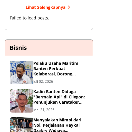
Lihat Selengkapnya
Failed to load posts.
Bisnis
Pelaku Usaha Maritim
Banten Perkuat
Kolaborasi, Dorong
Kemajuan Sektor
Juli 02, 2026
Pelabuhan
Kadin Banten Diduga
"Bermain Api" di Cilegon:
Penunjukan Caretaker
Dipertanyakan, Berpotensi
Mei 31, 2026
Konflik Kepentingan
Menyalakan Mimpi dari
Nol, Perjalanan Haykal
Dzakry Widjaya