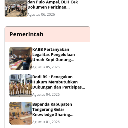
dan Pulo Ampel, DLH Cek
Dokumen Perizinan
Perusahaan
Agustus 06, 2026
Pemerintah
KABB Pertanyakan
Legalitas Pengelolaan
Umah Kopi Gunung
Karang, Desak Pemprov
Agustus 05, 2026
Banten Buka Dokumen
Pengelolaan Aset
Dodi RS : Penegakan
Hukum Membutuhkan
Dukungan dan Partisipasi
Aktif Seluruh Elemen
Agustus 04, 2026
Masyarakat.
Bapenda Kabupaten
Tangerang Gelar
Knowledge Sharing
"Belajar Dasar AI" dalam
Agustus 01, 2026
KATALIS P2DD X DIGDAYA