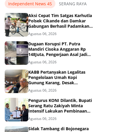
Independent News 45
SERANG RAYA
Aksi Cepat Tim Satgas Karhutla
Polsek Cikande dan Damkar
Gabungan Berhasil Padamkan
Kebakaran di Nambo Ilir, Kibin.
Agustus 06, 2026
Dugaan Korupsi PT. Putra
Mandiri Cisoka Anggaran Rp
148Juta, Pengerjaan Asal Jadi
dan Abaikan 3K
Agustus 06, 2026
KABB Pertanyakan Legalitas
Pengelolaan Umah Kopi
Gunung Karang, Desak
Pemprov Banten Buka
Agustus 06, 2026
Dokumen Pengelolaan Aset
Pengurus KONI Dilantik, Bupati
Serang Ratu Zakiyah Minta
Intensif Lakukan Pembinaan
Cabor
Agustus 06, 2026
Sidak Tambang di Bojonegara