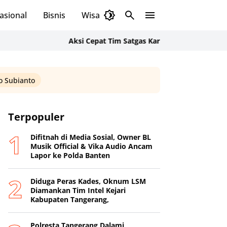
asional
Bisnis
Wisata
Budaya
Aksi Cepat Tim Satgas Karhutla Polsek Cikande dan 
 Subianto
Terpopuler
Difitnah di Media Sosial, Owner BL
Musik Official & Vika Audio Ancam
Lapor ke Polda Banten
Diduga Peras Kades, Oknum LSM
Diamankan Tim Intel Kejari
Kabupaten Tangerang,
Polresta Tangerang Dalami