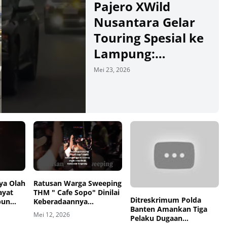
Pajero XWild
Nusantara Gelar
Touring Spesial ke
Lampung:
Eksplorasi Wisata
Mei 23, 2026
dan Dukung
Ekonomi Lokal
00:00
00:00
ya Olah
Ratusan Warga Sweeping
ayat
THM " Cafe Sopo" Dinilai
Ditreskrimum Polda
bun
Keberadaannya
Banten Amankan Tiga
Mencoreng Wajah
Mei 12, 2026
Pelaku Dugaan
Pemerintah Kabupaten