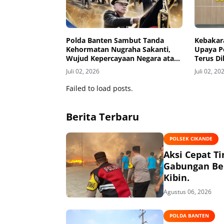
Polda Banten Sambut Tanda
Kebakara
Kehormatan Nugraha Sakanti,
Upaya P
Wujud Kepercayaan Negara atas
Terus D
Kinerja Polri
Juli 02, 2026
Juli 02, 20
Failed to load posts.
Berita Terbaru
POLSEK CIKANDE
Aksi Cepat T
Gabungan Ber
Kibin.
Agustus 06, 2026
POLDA BANTEN