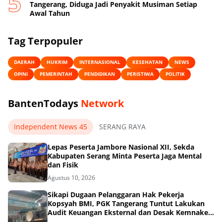
Tangerang, Diduga Jadi Penyakit Musiman Setiap
Awal Tahun
Tag Terpopuler
DAERAH
HUKRIM
INTERNASIONAL
KESEHATAN
NEWS
OPINI
PEMERINTAH
PENDIDIKAN
PERISTIWA
POLITIK
BantenTodays
Network
Independent News 45
SERANG RAYA
Lepas Peserta Jambore Nasional XII, Sekda
Kabupaten Serang Minta Peserta Jaga Mental
dan Fisik
Agustus 10, 2026
Sikapi Dugaan Pelanggaran Hak Pekerja
Kopsyah BMI, PGK Tangerang Tuntut Lakukan
Audit Keuangan Eksternal dan Desak Kemnaker
serta Kemenkop Turun Tangan!