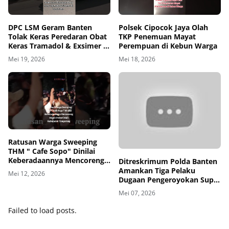
DPC LSM Geram Banten
Polsek Cipocok Jaya Olah
Tolak Keras Peredaran Obat
TKP Penemuan Mayat
Keras Tramadol & Exsimer di
Perempuan di Kebun Warga
Tangerang
Mei 19, 2026
Mei 18, 2026
00
00:00
Ratusan Warga Sweeping
THM " Cafe Sopo" Dinilai
Keberadaannya Mencoreng
Ditreskrimum Polda Banten
Wajah Pemerintah
Amankan Tiga Pelaku
Mei 12, 2026
Kabupaten Tangerang
Dugaan Pengeroyokan Supir
di Toll
Mei 07, 2026
Failed to load posts.