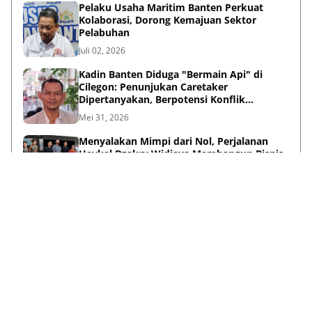
Pelaku Usaha Maritim Banten Perkuat
Kolaborasi, Dorong Kemajuan Sektor
Pelabuhan
Juli 02, 2026
Kadin Banten Diduga "Bermain Api" di
Cilegon: Penunjukan Caretaker
Dipertanyakan, Berpotensi Konflik
Kepentingan
Mei 31, 2026
Menyalakan Mimpi dari Nol, Perjalanan
Haykal Dzakry Widjaya Membangun Bisnis
dan Menebar Manfaat
Mei 20, 2026
Lihat Selengkapnya
Failed to load posts.