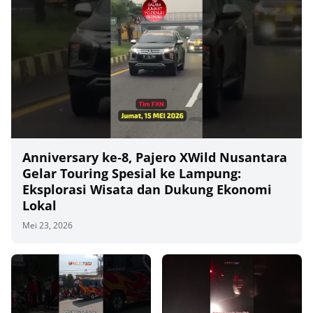
Anniversary ke‑8, Pajero XWild Nusantara
Gelar Touring Spesial ke Lampung:
Eksplorasi Wisata dan Dukung Ekonomi
Lokal
Mei 23, 2026
00
00:00