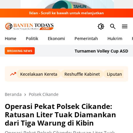
Iklan - Scroll ke bawah untuk melanjutkan
Home
Politik
Ekonomi
Pemerintah
Hukrim
Turnamen Volley Cup ASDP 2026 D
BREAKING NEWS
Kecelakaan Kereta
Reshuffle Kabinet
Liputan Haji
Beranda
Polsek Cikande
Operasi Pekat Polsek Cikande:
Ratusan Liter Tuak Diamankan
dari Tiga Warung di Kibin