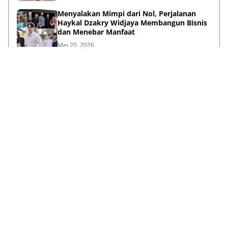
Menyalakan Mimpi dari Nol, Perjalanan
Haykal Dzakry Widjaya Membangun Bisnis
dan Menebar Manfaat
Mei 20, 2026
Lihat Selengkapnya
Failed to load posts.
Tentang Kami
Box Redaksi
Pedoman Media Siber
Kode Etik
Disclaimer
Info Kerjasama