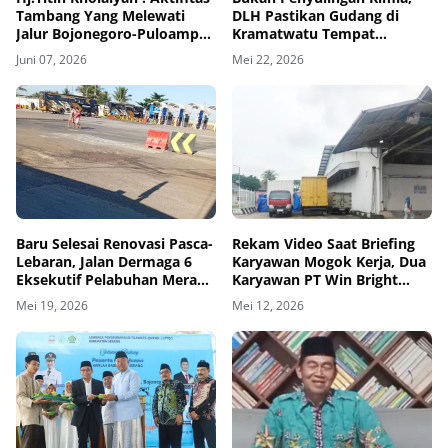
Tambang Yang Melewati
DLH Pastikan Gudang di
Jalur Bojonegoro-Puloampel
Kramatwatu Tempat
Udaranya Sudah Tidak Sehat
Pencucian Drum Bekas
Juni 07, 2026
Mei 22, 2026
Baru Selesai Renovasi Pasca-
Rekam Video Saat Briefing
Lebaran, Jalan Dermaga 6
Karyawan Mogok Kerja, Dua
Eksekutif Pelabuhan Merak
Karyawan PT Win Bright
Kembali Rusak Parah
Dimutasi Jadi GA
Mei 19, 2026
Mei 12, 2026