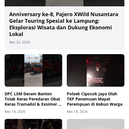
Anniversary ke‑8, Pajero XWild Nusantara
Gelar Touring Spesial ke Lampung:
Eksplorasi Wisata dan Dukung Ekonomi
Lokal
Mei 23, 2026
00
00:00
DPC LSM Geram Banten
Polsek Cipocok Jaya Olah
Tolak Keras Peredaran Obat
TKP Penemuan Mayat
Keras Tramadol & Exsimer di
Perempuan di Kebun Warga
Tangerang
Mei 19, 2026
Mei 18, 2026
00
00:00