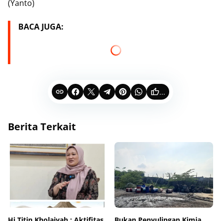
(Yanto)
BACA JUGA:
...
Berita Terkait
Hj.Titin Kholaiyah : Aktifitas
Bukan Penyulingan Kimia,