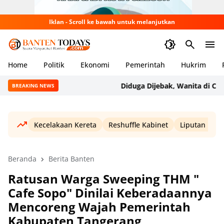
Iklan - Scroll ke bawah untuk melanjutkan
Home
Politik
Ekonomi
Pemerintah
Hukrim
Diduga Dijebak, Wanita di Carita J
BREAKING NEWS
Kecelakaan Kereta
Reshuffle Kabinet
Liputan Haji
Beranda
Berita Banten
Ratusan Warga Sweeping THM "
Cafe Sopo" Dinilai Keberadaannya
Mencoreng Wajah Pemerintah
Kabupaten Tangerang