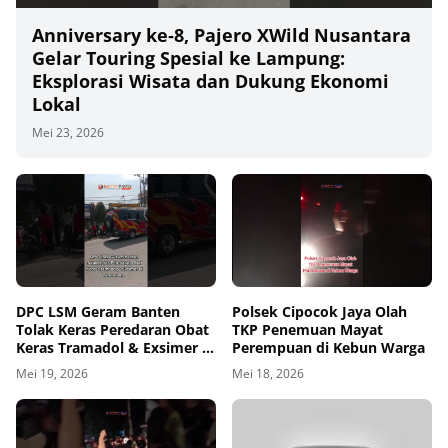
Anniversary ke‑8, Pajero XWild Nusantara
Gelar Touring Spesial ke Lampung:
Eksplorasi Wisata dan Dukung Ekonomi
Lokal
Mei 23, 2026
00
00:00
DPC LSM Geram Banten
Polsek Cipocok Jaya Olah
Tolak Keras Peredaran Obat
TKP Penemuan Mayat
Keras Tramadol & Exsimer di
Perempuan di Kebun Warga
Tangerang
Mei 19, 2026
Mei 18, 2026
00
00:00