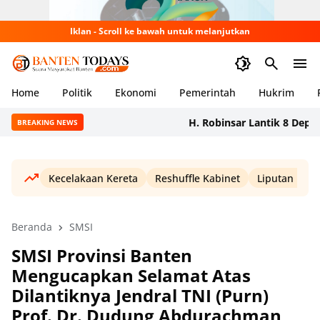
Iklan - Scroll ke bawah untuk melanjutkan
Home
Politik
Ekonomi
Pemerintah
Hukrim
H. Robinsar Lantik 8 Depicab S
BREAKING NEWS
Kecelakaan Kereta
Reshuffle Kabinet
Liputan Haji
Beranda
SMSI
SMSI Provinsi Banten
Mengucapkan Selamat Atas
Dilantiknya Jendral TNI (Purn)
Prof. Dr. Dudung Abdurachman,