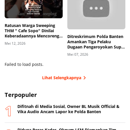
Ratusan Warga Sweeping
THM " Cafe Sopo" Dinilai
Keberadaannya Mencoreng
Ditreskrimum Polda Banten
Wajah Pemerintah
Amankan Tiga Pelaku
Mei 12, 2026
Kabupaten Tangerang
Dugaan Pengeroyokan Supir
di Toll
Mei 07, 2026
Failed to load posts.
Lihat Selengkapnya
Terpopuler
Difitnah di Media Sosial, Owner BL Musik Official &
Vika Audio Ancam Lapor ke Polda Banten
Diduga Peras Kades, Oknum LSM Diamankan Tim