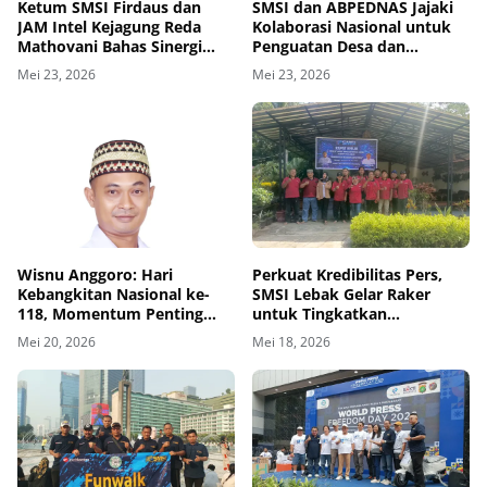
Ketum SMSI Firdaus dan
SMSI dan ABPEDNAS Jajaki
JAM Intel Kejagung Reda
Kolaborasi Nasional untuk
Mathovani Bahas Sinergi
Penguatan Desa dan
Kejagung, ABPEDNAS dan
Publikasi Program Strategis
Mei 23, 2026
Mei 23, 2026
SMSI Sukseskan Jaga Desa
dan Jaga Dapur MBG,
Perkuat Pengawasan
Program Pemerintah
Wisnu Anggoro: Hari
Perkuat Kredibilitas Pers,
Kebangkitan Nasional ke-
SMSI Lebak Gelar Raker
118, Momentum Penting
untuk Tingkatkan
Bagi Media Siber Kabupaten
Kolaborasi Antar Media
Mei 20, 2026
Mei 18, 2026
Serang Perkuat Informasi
Positif