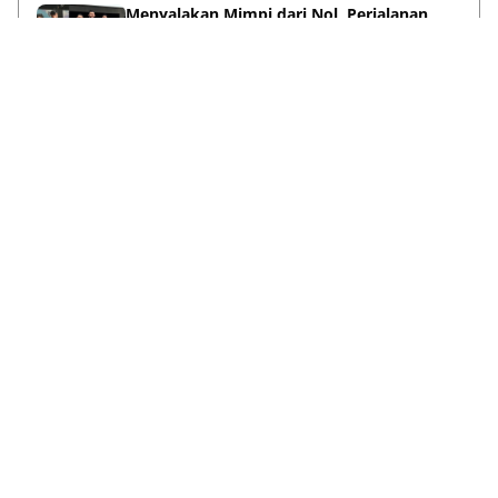
Menyalakan Mimpi dari Nol, Perjalanan
Haykal Dzakry Widjaya Membangun Bisnis
dan Menebar Manfaat
Mei 20, 2026
Lihat Selengkapnya
Failed to load posts.
Tentang Kami
Box Redaksi
Pedoman Media Siber
Kode Etik
Disclaimer
Info Kerjasama
© 2026
Banten Todays
- All Right Reserved.