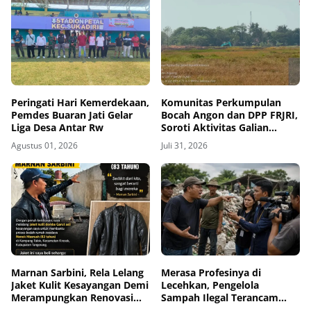
Peringati Hari Kemerdekaan,
Komunitas Perkumpulan
Pemdes Buaran Jati Gelar
Bocah Angon dan DPP FRJRI,
Liga Desa Antar Rw
Soroti Aktivitas Galian
Tanah di Desa Bakung Yang
Agustus 01, 2026
Juli 31, 2026
Kenal Hukum
Marnan Sarbini, Rela Lelang
Merasa Profesinya di
Jaket Kulit Kesayangan Demi
Lecehkan, Pengelola
Merampungkan Renovasi
Sampah Ilegal Terancam
Rumah Nenek Masru'ah di
Dilaporkan Sejumlah Aktivis