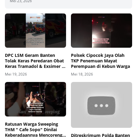
Mei 23, 2026
00
00:00
DPC LSM Geram Banten
Polsek Cipocok Jaya Olah
Tolak Keras Peredaran Obat
TKP Penemuan Mayat
Keras Tramadol & Exsimer di
Perempuan di Kebun Warga
Tangerang
Mei 19, 2026
Mei 18, 2026
00
00:00
Ratusan Warga Sweeping
THM " Cafe Sopo" Dinilai
Keberadaannya Mencoreng
Ditreskrimum Polda Banten