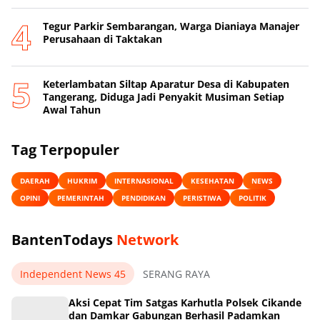
Tegur Parkir Sembarangan, Warga Dianiaya Manajer
Perusahaan di Taktakan
Keterlambatan Siltap Aparatur Desa di Kabupaten
Tangerang, Diduga Jadi Penyakit Musiman Setiap
Awal Tahun
Tag Terpopuler
DAERAH
HUKRIM
INTERNASIONAL
KESEHATAN
NEWS
OPINI
PEMERINTAH
PENDIDIKAN
PERISTIWA
POLITIK
BantenTodays
Network
Independent News 45
SERANG RAYA
Aksi Cepat Tim Satgas Karhutla Polsek Cikande
dan Damkar Gabungan Berhasil Padamkan