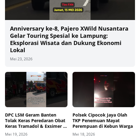
Anniversary ke‑8, Pajero XWild Nusantara
Gelar Touring Spesial ke Lampung:
Eksplorasi Wisata dan Dukung Ekonomi
Lokal
Mei 23, 2026
00
00:00
DPC LSM Geram Banten
Polsek Cipocok Jaya Olah
Tolak Keras Peredaran Obat
TKP Penemuan Mayat
Keras Tramadol & Exsimer di
Perempuan di Kebun Warga
Tangerang
Mei 19, 2026
Mei 18, 2026
00
00:00