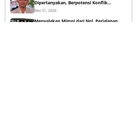
Dipertanyakan, Berpotensi Konflik
Kepentingan
Mei 31, 2026
Menyalakan Mimpi dari Nol, Perjalanan
Haykal Dzakry Widjaya Membangun Bisnis
dan Menebar Manfaat
Mei 20, 2026
Lihat Selengkapnya
Failed to load posts.
Tentang Kami
Box Redaksi
Pedoman Media Siber
Kode Etik