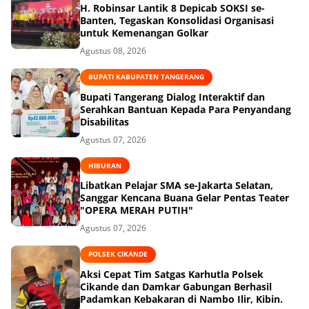
H. Robinsar Lantik 8 Depicab SOKSI se-
Banten, Tegaskan Konsolidasi Organisasi
untuk Kemenangan Golkar
Agustus 08, 2026
BUPATI KABUPATEN TANGERANG
Bupati Tangerang Dialog Interaktif dan
Serahkan Bantuan Kepada Para Penyandang
Disabilitas
Agustus 07, 2026
HIBURAN
Libatkan Pelajar SMA se-Jakarta Selatan,
Sanggar Kencana Buana Gelar Pentas Teater
"OPERA MERAH PUTIH"
Agustus 07, 2026
POLSEK CIKANDE
Aksi Cepat Tim Satgas Karhutla Polsek
Cikande dan Damkar Gabungan Berhasil
Padamkan Kebakaran di Nambo Ilir, Kibin.