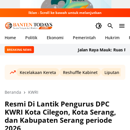
Iklan - Scroll ke bawah untuk melanjutkan
Home
Politik
Ekonomi
Pemerintah
Hukrim
Jalan Raya Mauk: Ruas Percon
BREAKING NEWS
Kecelakaan Kereta
Reshuffle Kabinet
Liputan Haji
Beranda
KWRI
Resmi Di Lantik Pengurus DPC
KWRI Kota Cilegon, Kota Serang,
dan Kabupaten Serang periode
2026