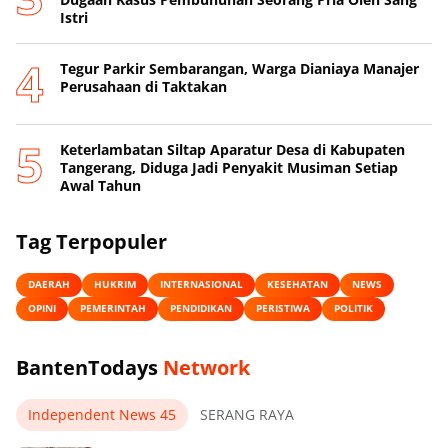
Istri
Tegur Parkir Sembarangan, Warga Dianiaya Manajer
Perusahaan di Taktakan
Keterlambatan Siltap Aparatur Desa di Kabupaten
Tangerang, Diduga Jadi Penyakit Musiman Setiap
Awal Tahun
Tag Terpopuler
DAERAH
HUKRIM
INTERNASIONAL
KESEHATAN
NEWS
OPINI
PEMERINTAH
PENDIDIKAN
PERISTIWA
POLITIK
BantenTodays
Network
Independent News 45
SERANG RAYA