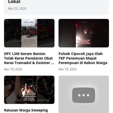
Lokal
Mei 23, 2026
00
00:00
DPC LSM Geram Banten
Polsek Cipocok Jaya Olah
Tolak Keras Peredaran Obat
TKP Penemuan Mayat
Keras Tramadol & Exsimer di
Perempuan di Kebun Warga
Tangerang
Mei 19, 2026
Mei 18, 2026
00
00:00
Ratusan Warga Sweeping