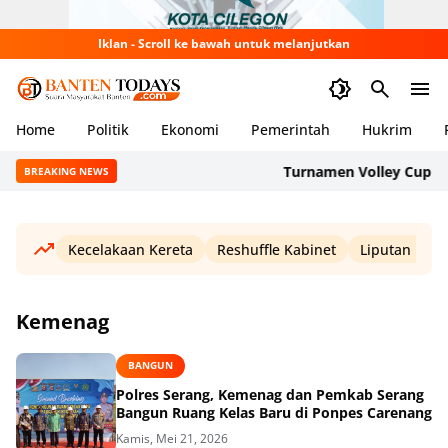
Iklan - Scroll ke bawah untuk melanjutkan
Home
Politik
Ekonomi
Pemerintah
Hukrim
Turnamen Volley Cup ASDP
BREAKING NEWS
Kecelakaan Kereta
Reshuffle Kabinet
Liputan Haji
Kemenag
BANGUN
Polres Serang, Kemenag dan Pemkab Serang
Bangun Ruang Kelas Baru di Ponpes Carenang
Kamis, Mei 21, 2026